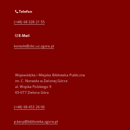
Telefon
(+48) 68 328 21 55
E-Mail
kontakt@zbc.uz.zgora.pl
Wojewódzka i Miejska Biblioteka Publiczna
im. C. Norwida w Zielonej Górze
al. Wojska Polskiego 9
65-077 Zielona Góra
(+48) 68 453 26 06
p.karp@biblioteka.zgora.pl