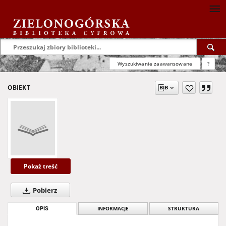
Wyszukiwanie zaawansowane
?
OBIEKT
Pokaż treść
Pobierz
OPIS
INFORMACJE
STRUKTURA