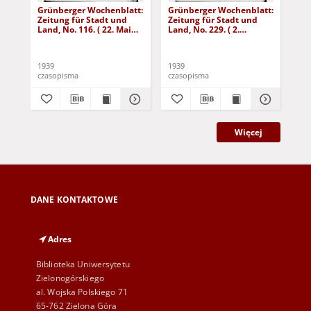
Grünberger Wochenblatt:
Grünberger Wochenblatt:
Gr
Zeitung für Stadt und
Zeitung für Stadt und
Zei
Land, No. 116. ( 22. Mai
Land, No. 229. ( 2.
Lan
1939)
Oktober 1939)
De
1939
1939
192
czasopisma
czasopisma
cza
Więcej
DANE KONTAKTOWE
Adres
Biblioteka Uniwersytetu
Zielonogórskiego
al. Wojska Polskiego 71
65-762 Zielona Góra