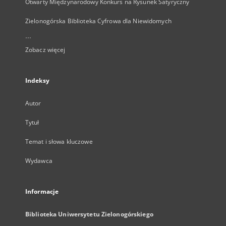
Otwarty Międzynarodowy Konkurs na Rysunek Satyryczny
Zielonogórska Biblioteka Cyfrowa dla Niewidomych
...
Zobacz więcej
Indeksy
Autor
Tytuł
Temat i słowa kluczowe
Wydawca
Informacje
Biblioteka Uniwersytetu Zielonogórskiego