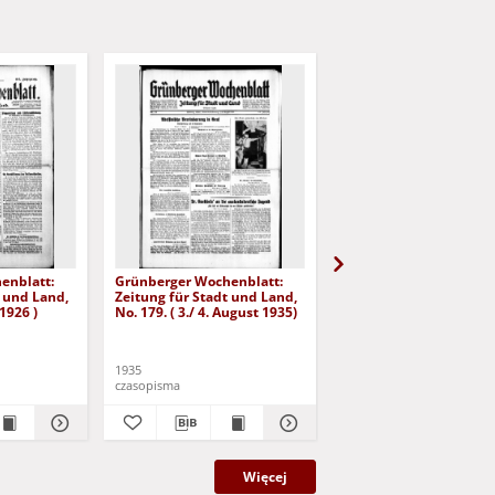
enblatt:
Grünberger Wochenblatt:
Grünberger Wochenbla
t und Land,
Zeitung für Stadt und Land,
Zeitung für Stadt und 
 1926 )
No. 179. ( 3./ 4. August 1935)
No. 180. ( 5. August 193
1935
1935
czasopisma
czasopisma
Więcej