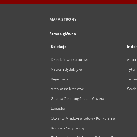
MAPA STRONY
Strona główna
Kolekcje
Inde
Dziedzictwo kulturowe
Autor
Nauka i dydaktyka
Tytuł
Regionalia
Temat
Archiwum Kresowe
Wyda
Gazeta Zielonogórska - Gazeta
Lubuska
Otwarty Międzynarodowy Konkurs na
Rysunek Satyryczny