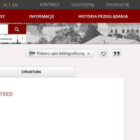
KONTRAST
ZALOGUJ SIĘ
UDOSTĘPNIJ
PL
EN
SY
INFORMACJE
HISTORIA PRZEGLĄDANIA
nsowane
?
Pobierz opis bibliograficzny
STRUKTURA
 1933)