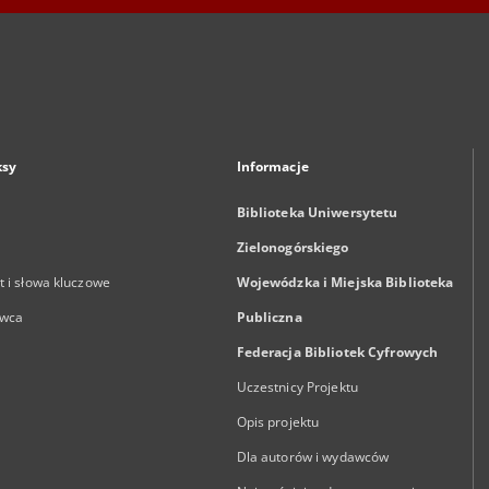
ksy
Informacje
Biblioteka Uniwersytetu
Zielonogórskiego
 i słowa kluczowe
Wojewódzka i Miejska Biblioteka
wca
Publiczna
Federacja Bibliotek Cyfrowych
Uczestnicy Projektu
Opis projektu
Dla autorów i wydawców