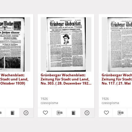
 Wochenblatt:
Grünberger Wochenblatt:
Grünberger Woch
 Stadt und Land,
Zeitung für Stadt und Land,
Zeitung für Stad
. Oktober 1939)
No. 303. ( 28. Dezember 1926
No. 117. ( 21. Mai
)
1926
1926
czasopisma
czasopisma