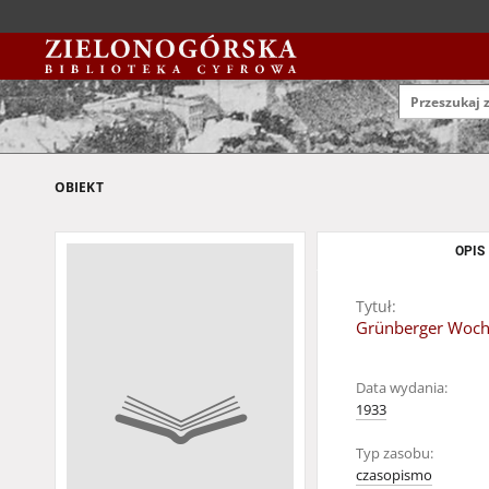
OBIEKT
OPIS
Tytuł:
Grünberger Woche
Data wydania:
1933
Typ zasobu:
czasopismo