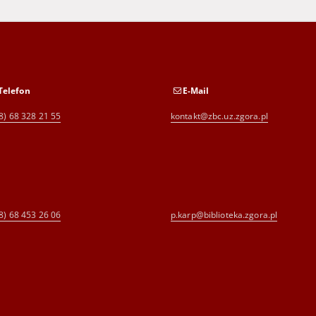
Telefon
E-Mail
8) 68 328 21 55
kontakt@zbc.uz.zgora.pl
8) 68 453 26 06
p.karp@biblioteka.zgora.pl