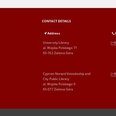
CONTACT DETAILS
Address
University Library
(+4
al. Wojska Polskiego 71
65-762 Zielona Góra
Cyprian Norwid Voivodeship and
(+4
City Public Library
al. Wojska Polskiego 9
65-077 Zielona Góra