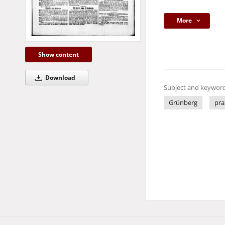
More
Show content
Download
Subject and keyword
Grünberg
pra