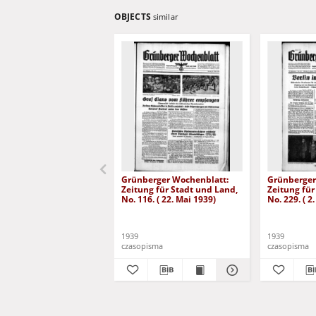
OBJECTS
similar
Grünberger Wochenblatt:
Grünberger
Zeitung für Stadt und Land,
Zeitung für
No. 116. ( 22. Mai 1939)
No. 229. ( 2
1939
1939
czasopisma
czasopisma