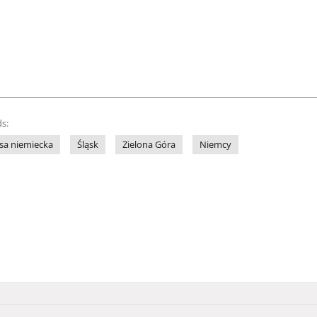
s:
sa niemiecka
Śląsk
Zielona Góra
Niemcy