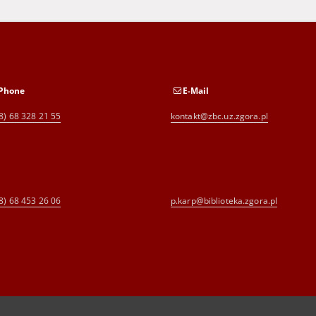
Phone
E-Mail
8) 68 328 21 55
kontakt@zbc.uz.zgora.pl
8) 68 453 26 06
p.karp@biblioteka.zgora.pl