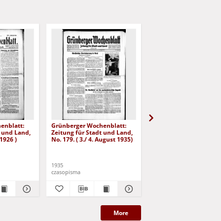
enblatt:
Grünberger Wochenblatt:
Grünberger Wochenbla
t und Land,
Zeitung für Stadt und Land,
Zeitung für Stadt und 
 1926 )
No. 179. ( 3./ 4. August 1935)
No. 180. ( 5. August 193
1935
1935
czasopisma
czasopisma
More