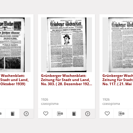
 Wochenblatt:
Grünberger Wochenblatt:
Grünberger Woch
 Stadt und Land,
Zeitung für Stadt und Land,
Zeitung für Stad
. Oktober 1939)
No. 303. ( 28. Dezember 1926
No. 117. ( 21. Mai
)
1926
1926
czasopisma
czasopisma