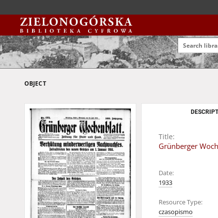
OBJECT
DESCRIPT
Title:
Grünberger Wochen
Date:
1933
Resource Type:
czasopismo