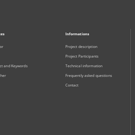
xes
Informations
or
Project description
Project Participants
ct and Keywords
Technical information
sher
Frequently asked questions
Contact