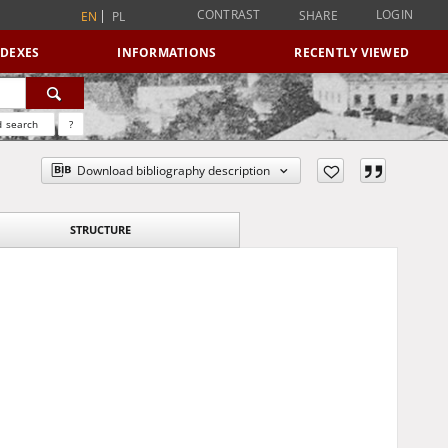
CONTRAST
LOGIN
SHARE
EN
PL
NDEXES
INFORMATIONS
RECENTLY VIEWED
 search
?
Download bibliography description
STRUCTURE