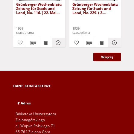
Grünberger Wochenblatt:
Grünberger Wochenblatt:
Gr
Zeitung für Stadt und
Zeitung für Stadt und
Zei
Land, No. 116. ( 22. Mai
Land, No. 229. ( 2.
Lan
1939)
Oktober 1939)
De
1939
1939
192
czasopisma
czasopisma
cza
Więcej
DANE KONTAKTOWE
Adres
Biblioteka Uniwersytetu
Zielonogórskiego
al. Wojska Polskiego 71
65-762 Zielona Góra