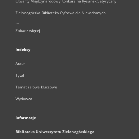
Otwarty Międzynarodowy Konkurs na Rysunek Satyryczny
Zielonogórska Biblioteka Cyfrowa dla Niewidomych
...
Zobacz więcej
Indeksy
Autor
Tytuł
Temat i słowa kluczowe
Wydawca
Informacje
Biblioteka Uniwersytetu Zielonogórskiego