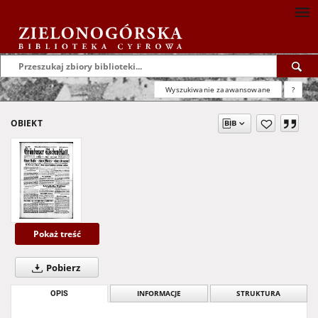
Wyszukiwanie zaawansowane
?
OBIEKT
Pokaż treść
Pobierz
OPIS
INFORMACJE
STRUKTURA