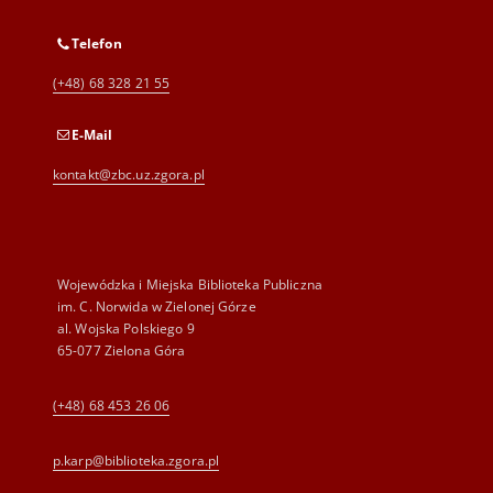
Telefon
(+48) 68 328 21 55
E-Mail
kontakt@zbc.uz.zgora.pl
Wojewódzka i Miejska Biblioteka Publiczna
im. C. Norwida w Zielonej Górze
al. Wojska Polskiego 9
65-077 Zielona Góra
(+48) 68 453 26 06
p.karp@biblioteka.zgora.pl