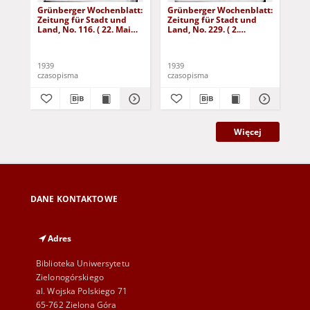
Grünberger Wochenblatt:
Grünberger Wochenblatt:
Gr
Zeitung für Stadt und
Zeitung für Stadt und
Zei
Land, No. 116. ( 22. Mai
Land, No. 229. ( 2.
Lan
1939)
Oktober 1939)
De
1939
1939
192
czasopisma
czasopisma
cza
Więcej
DANE KONTAKTOWE
Adres
Biblioteka Uniwersytetu
Zielonogórskiego
al. Wojska Polskiego 71
65-762 Zielona Góra