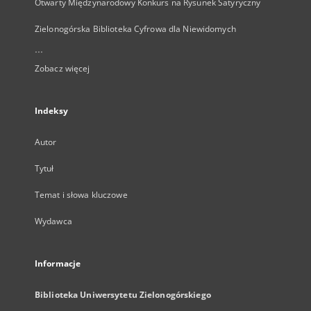
Otwarty Międzynarodowy Konkurs na Rysunek Satyryczny
Zielonogórska Biblioteka Cyfrowa dla Niewidomych
...
Zobacz więcej
Indeksy
Autor
Tytuł
Temat i słowa kluczowe
Wydawca
Informacje
Biblioteka Uniwersytetu Zielonogórskiego