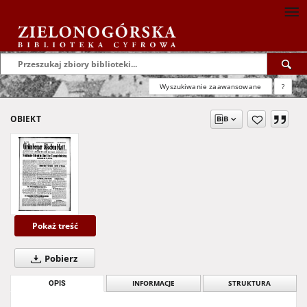
Wyszukiwanie zaawansowane
?
OBIEKT
Pokaż treść
Pobierz
OPIS
INFORMACJE
STRUKTURA