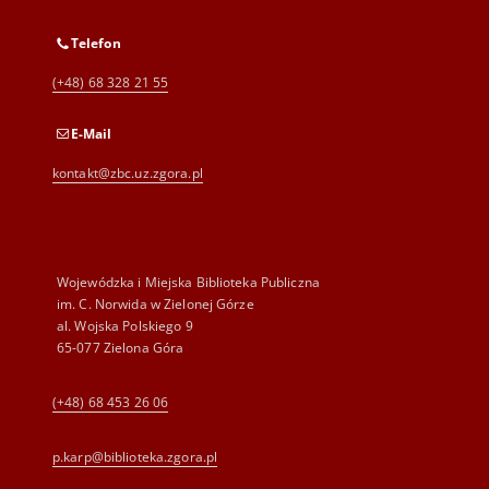
Telefon
(+48) 68 328 21 55
E-Mail
kontakt@zbc.uz.zgora.pl
Wojewódzka i Miejska Biblioteka Publiczna
im. C. Norwida w Zielonej Górze
al. Wojska Polskiego 9
65-077 Zielona Góra
(+48) 68 453 26 06
p.karp@biblioteka.zgora.pl