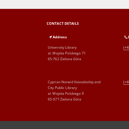
CONTACT DETAILS
Address
University Library
(+4
al. Wojska Polskiego 71
65-762 Zielona Góra
Cyprian Norwid Voivodeship and
(+4
City Public Library
al. Wojska Polskiego 9
65-077 Zielona Góra