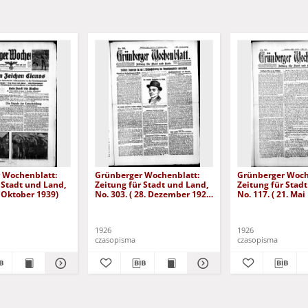
 Wochenblatt:
Grünberger Wochenblatt:
Grünberger Woch
 Stadt und Land,
Zeitung für Stadt und Land,
Zeitung für Stad
. Oktober 1939)
No. 303. ( 28. Dezember 1926
No. 117. ( 21. Mai
)
1926
1926
czasopisma
czasopisma