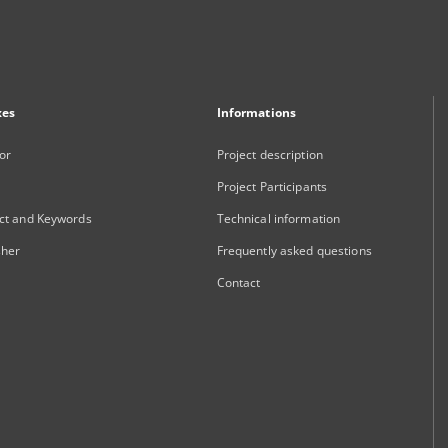
xes
Informations
or
Project description
Project Participants
ct and Keywords
Technical information
sher
Frequently asked questions
Contact