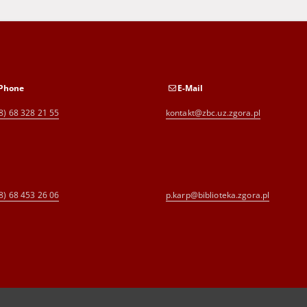
Phone
E-Mail
8) 68 328 21 55
kontakt@zbc.uz.zgora.pl
8) 68 453 26 06
p.karp@biblioteka.zgora.pl