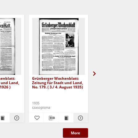
enblatt:
Grünberger Wochenblatt:
Grünberger Wochenbla
t und Land,
Zeitung für Stadt und Land,
Zeitung für Stadt und 
 1926 )
No. 179. ( 3./ 4. August 1935)
No. 180. ( 5. August 193
1935
1935
czasopisma
czasopisma
More