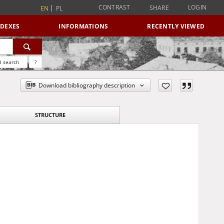
CONTRAST
LOGIN
SHARE
EN
PL
NDEXES
INFORMATIONS
RECENTLY VIEWED
 search
?
Download bibliography description
STRUCTURE