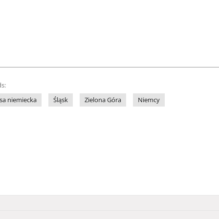
s:
sa niemiecka
Śląsk
Zielona Góra
Niemcy