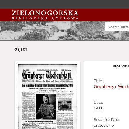
OBJECT
DESCRIPT
Title:
Grünberger Wochen
Date:
1933
Resource Type:
czasopismo