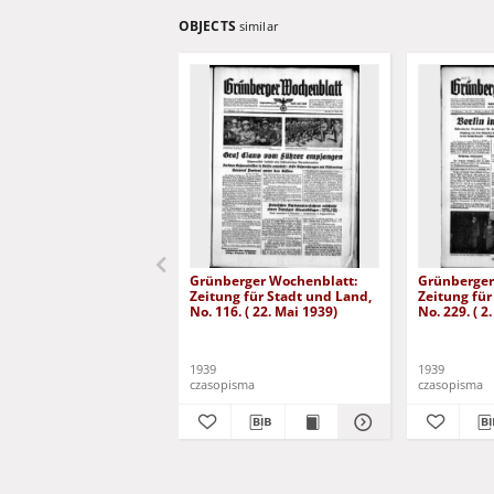
OBJECTS
similar
Grünberger Wochenblatt:
Grünberger
Zeitung für Stadt und Land,
Zeitung für
No. 116. ( 22. Mai 1939)
No. 229. ( 2
1939
1939
czasopisma
czasopisma