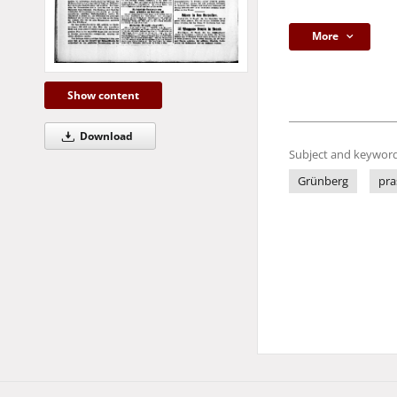
More
Show content
Download
Subject and keyword
Grünberg
pra