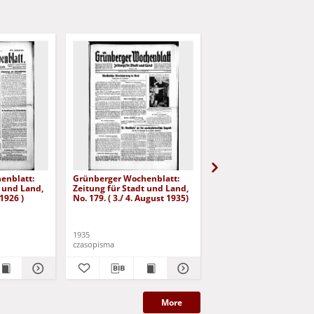
enblatt:
Grünberger Wochenblatt:
Grünberger Wochenbla
t und Land,
Zeitung für Stadt und Land,
Zeitung für Stadt und 
 1926 )
No. 179. ( 3./ 4. August 1935)
No. 180. ( 5. August 193
1935
1935
czasopisma
czasopisma
More