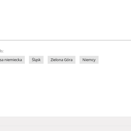
s:
sa niemiecka
Śląsk
Zielona Góra
Niemcy