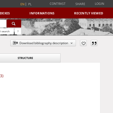
CONTRAST
LOGIN
SHARE
EN
PL
NDEXES
INFORMATIONS
RECENTLY VIEWED
 search
?
Download bibliography description
STRUCTURE
3)