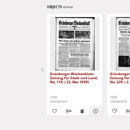
OBJECTS
similar
Grünberger Wochenblatt:
Grünberger
Zeitung für Stadt und Land,
Zeitung für
No. 116. ( 22. Mai 1939)
No. 229. ( 2
1939
1939
czasopisma
czasopisma