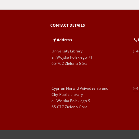
CONTACT DETAILS
Address
University Library
(+4
al. Wojska Polskiego 71
65-762 Zielona Góra
Cyprian Norwid Voivodeship and
(+4
City Public Library
al. Wojska Polskiego 9
65-077 Zielona Góra