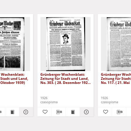
 Wochenblatt:
Grünberger Wochenblatt:
Grünberger Woch
 Stadt und Land,
Zeitung für Stadt und Land,
Zeitung für Stad
. Oktober 1939)
No. 303. ( 28. Dezember 1926
No. 117. ( 21. Mai
)
1926
1926
czasopisma
czasopisma