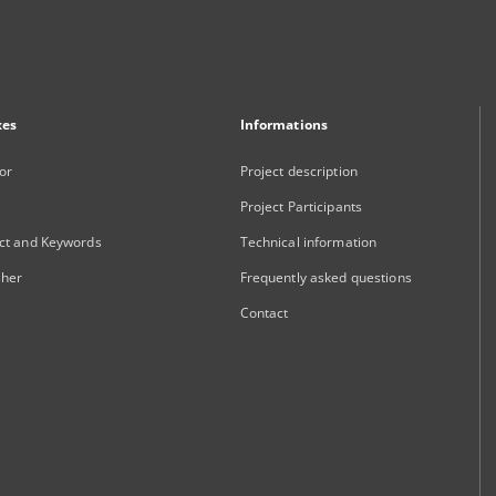
xes
Informations
or
Project description
Project Participants
ct and Keywords
Technical information
sher
Frequently asked questions
Contact