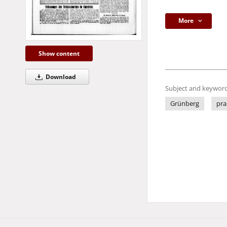
More
Show content
Download
Subject and keyword
Grünberg
pra