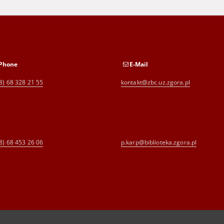
Phone
E-Mail
8) 68 328 21 55
kontakt@zbc.uz.zgora.pl
8) 68 453 26 06
p.karp@biblioteka.zgora.pl