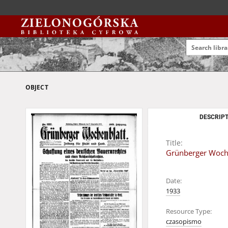
OBJECT
DESCRIPT
Title:
Grünberger Woche
Date:
1933
Resource Type:
czasopismo