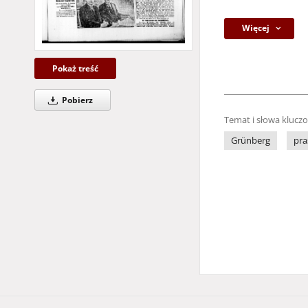
Więcej
Pokaż treść
Pobierz
Temat i słowa klucz
Grünberg
pra