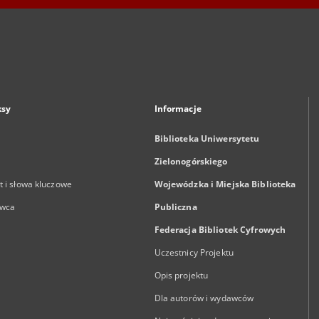
ksy
Informacje
Biblioteka Uniwersytetu
Zielonogórskiego
 i słowa kluczowe
Wojewódzka i Miejska Biblioteka
wca
Publiczna
Federacja Bibliotek Cyfrowych
Uczestnicy Projektu
Opis projektu
Dla autorów i wydawców