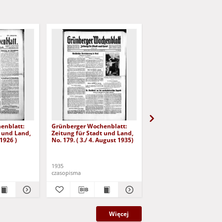
enblatt:
Grünberger Wochenblatt:
Grünberger Wochenbla
t und Land,
Zeitung für Stadt und Land,
Zeitung für Stadt und 
 1926 )
No. 179. ( 3./ 4. August 1935)
No. 180. ( 5. August 193
1935
1935
czasopisma
czasopisma
Więcej