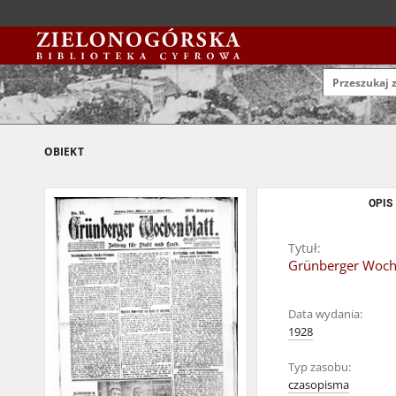
OBIEKT
OPIS
Tytuł:
Grünberger Wochen
Data wydania:
1928
Typ zasobu:
czasopisma