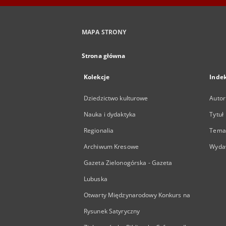
MAPA STRONY
Strona główna
Kolekcje
Inde
Dziedzictwo kulturowe
Autor
Nauka i dydaktyka
Tytuł
Regionalia
Temat
Archiwum Kresowe
Wyda
Gazeta Zielonogórska - Gazeta
Lubuska
Otwarty Międzynarodowy Konkurs na
Rysunek Satyryczny