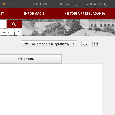
KONTRAST
ZALOGUJ SIĘ
UDOSTĘPNIJ
PL
EN
SY
INFORMACJE
HISTORIA PRZEGLĄDANIA
nsowane
?
Pobierz opis bibliograficzny
STRUKTURA