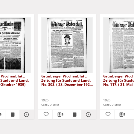
 Wochenblatt:
Grünberger Wochenblatt:
Grünberger Woch
 Stadt und Land,
Zeitung für Stadt und Land,
Zeitung für Stad
. Oktober 1939)
No. 303. ( 28. Dezember 1926
No. 117. ( 21. Mai
)
1926
1926
czasopisma
czasopisma