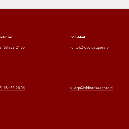
Telefon
E-Mail
8) 68 328 21 55
kontakt@zbc.uz.zgora.pl
8) 68 453 26 06
p.karp@biblioteka.zgora.pl