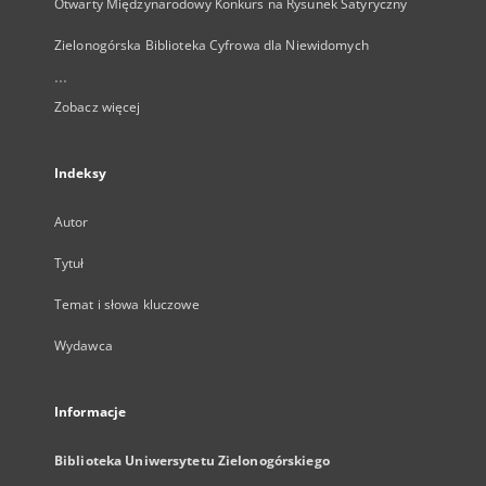
Otwarty Międzynarodowy Konkurs na Rysunek Satyryczny
Zielonogórska Biblioteka Cyfrowa dla Niewidomych
...
Zobacz więcej
Indeksy
Autor
Tytuł
Temat i słowa kluczowe
Wydawca
Informacje
Biblioteka Uniwersytetu Zielonogórskiego