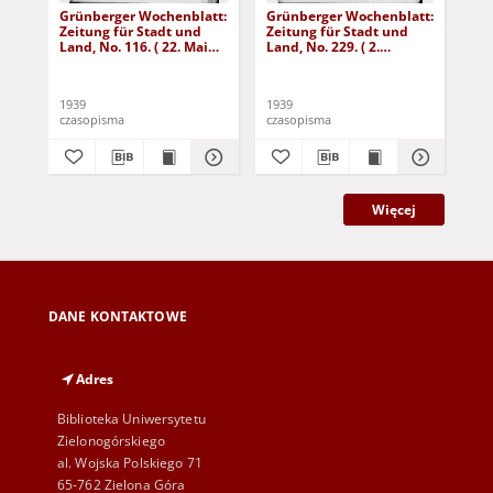
Grünberger Wochenblatt:
Grünberger Wochenblatt:
Gr
Zeitung für Stadt und
Zeitung für Stadt und
Zei
Land, No. 116. ( 22. Mai
Land, No. 229. ( 2.
Lan
1939)
Oktober 1939)
De
1939
1939
192
czasopisma
czasopisma
cza
Więcej
DANE KONTAKTOWE
Adres
Biblioteka Uniwersytetu
Zielonogórskiego
al. Wojska Polskiego 71
65-762 Zielona Góra