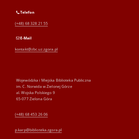
Telefon
(+48) 68 328 21 55
E-Mail
kontakt@zbc.uz.zgora.pl
Wojewódzka i Miejska Biblioteka Publiczna
im. C. Norwida w Zielonej Górze
al. Wojska Polskiego 9
65-077 Zielona Góra
(+48) 68 453 26 06
p.karp@biblioteka.zgora.pl