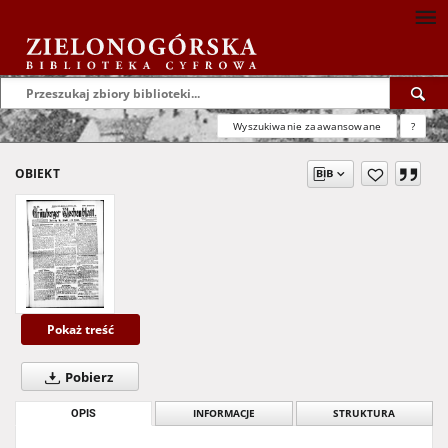
Wyszukiwanie zaawansowane
?
OBIEKT
Pokaż treść
Pobierz
OPIS
INFORMACJE
STRUKTURA