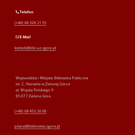
Telefon
(+48) 68 328 21 55
E-Mail
kontakt@zbc.uz.zgora.pl
Wojewódzka i Miejska Biblioteka Publiczna
im. C. Norwida w Zielonej Górze
al. Wojska Polskiego 9
65-077 Zielona Góra
(+48) 68 453 26 06
p.karp@biblioteka.zgora.pl