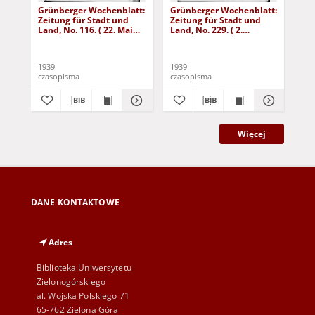
Grünberger Wochenblatt:
Grünberger Wochenblatt:
Gr
Zeitung für Stadt und
Zeitung für Stadt und
Zei
Land, No. 116. ( 22. Mai
Land, No. 229. ( 2.
Lan
1939)
Oktober 1939)
De
1939
1939
192
czasopisma
czasopisma
cza
Więcej
DANE KONTAKTOWE
Adres
Biblioteka Uniwersytetu
Zielonogórskiego
al. Wojska Polskiego 71
65-762 Zielona Góra