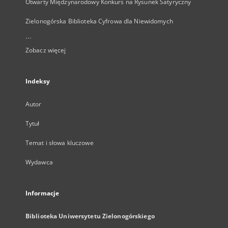
Otwarty Międzynarodowy Konkurs na Rysunek Satyryczny
Zielonogórska Biblioteka Cyfrowa dla Niewidomych
...
Zobacz więcej
Indeksy
Autor
Tytuł
Temat i słowa kluczowe
Wydawca
Informacje
Biblioteka Uniwersytetu Zielonogórskiego