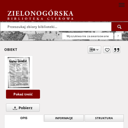
Wyszukiwanie zaawansowane
?
OBIEKT
Pokaż treść
Pobierz
OPIS
INFORMACJE
STRUKTURA