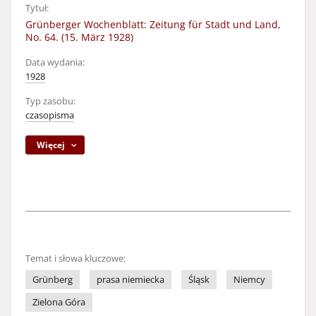
Tytuł:
Grünberger Wochenblatt: Zeitung für Stadt und Land,
No. 64. (15. März 1928)
Data wydania:
1928
Typ zasobu:
czasopisma
Więcej
Temat i słowa kluczowe:
Grünberg
prasa niemiecka
Śląsk
Niemcy
Zielona Góra