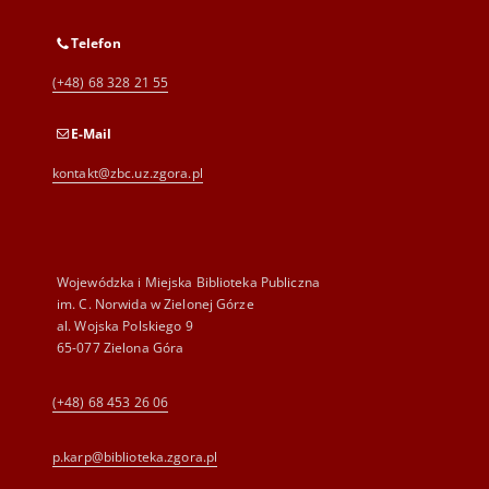
Telefon
(+48) 68 328 21 55
E-Mail
kontakt@zbc.uz.zgora.pl
Wojewódzka i Miejska Biblioteka Publiczna
im. C. Norwida w Zielonej Górze
al. Wojska Polskiego 9
65-077 Zielona Góra
(+48) 68 453 26 06
p.karp@biblioteka.zgora.pl