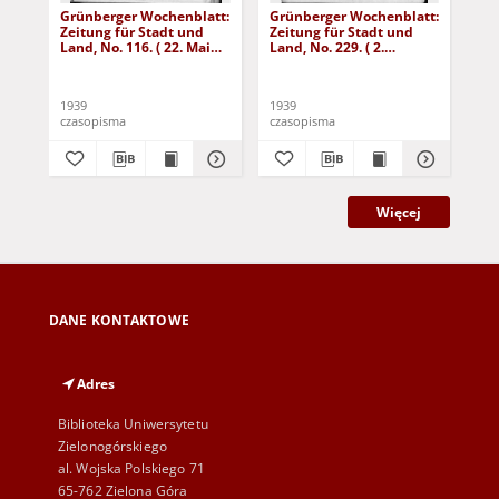
Grünberger Wochenblatt:
Grünberger Wochenblatt:
Gr
Zeitung für Stadt und
Zeitung für Stadt und
Zei
Land, No. 116. ( 22. Mai
Land, No. 229. ( 2.
Lan
1939)
Oktober 1939)
De
1939
1939
192
czasopisma
czasopisma
cza
Więcej
DANE KONTAKTOWE
Adres
Biblioteka Uniwersytetu
Zielonogórskiego
al. Wojska Polskiego 71
65-762 Zielona Góra