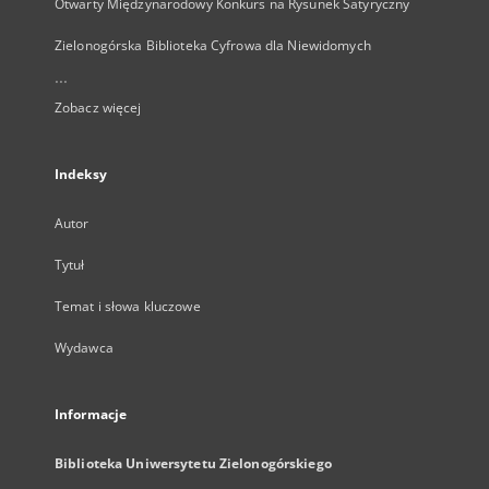
Otwarty Międzynarodowy Konkurs na Rysunek Satyryczny
Zielonogórska Biblioteka Cyfrowa dla Niewidomych
...
Zobacz więcej
Indeksy
Autor
Tytuł
Temat i słowa kluczowe
Wydawca
Informacje
Biblioteka Uniwersytetu Zielonogórskiego