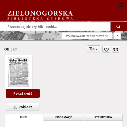
Wyszukiwanie zaawansowane
?
OBIEKT
Pokaż treść
Pobierz
OPIS
INFORMACJE
STRUKTURA