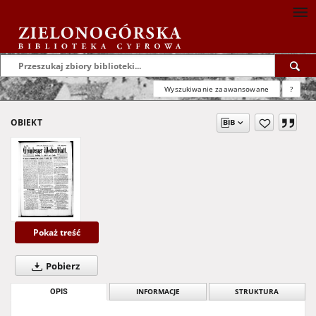
Wyszukiwanie zaawansowane
?
OBIEKT
Pokaż treść
Pobierz
OPIS
INFORMACJE
STRUKTURA