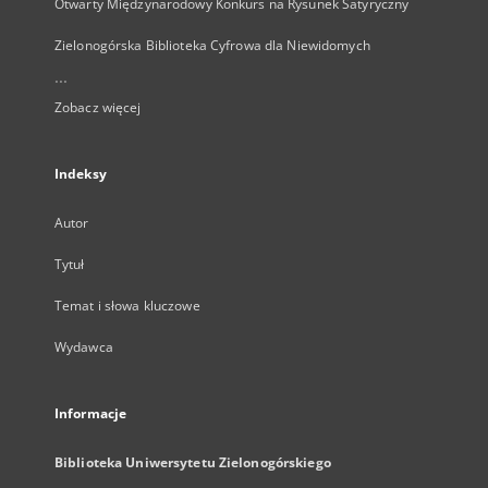
Otwarty Międzynarodowy Konkurs na Rysunek Satyryczny
Zielonogórska Biblioteka Cyfrowa dla Niewidomych
...
Zobacz więcej
Indeksy
Autor
Tytuł
Temat i słowa kluczowe
Wydawca
Informacje
Biblioteka Uniwersytetu Zielonogórskiego