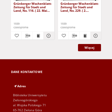
Grünberger Wochenblatt:
Grünberger Wochenblatt:
Gr
Zeitung für Stadt und
Zeitung für Stadt und
Zei
Land, No. 116. ( 22. Mai
Land, No. 229. ( 2.
Lan
1939)
Oktober 1939)
De
1939
1939
192
czasopisma
czasopisma
cza
Więcej
DANE KONTAKTOWE
Adres
Biblioteka Uniwersytetu
Zielonogórskiego
al. Wojska Polskiego 71
65-762 Zielona Góra