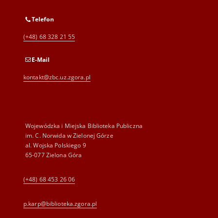
Telefon
(+48) 68 328 21 55
E-Mail
kontakt@zbc.uz.zgora.pl
Wojewódzka i Miejska Biblioteka Publiczna
im. C. Norwida w Zielonej Górze
al. Wojska Polskiego 9
65-077 Zielona Góra
(+48) 68 453 26 06
p.karp@biblioteka.zgora.pl