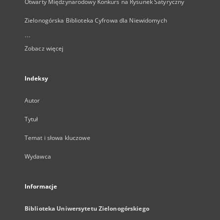
Otwarty Międzynarodowy Konkurs na Rysunek Satyryczny
Zielonogórska Biblioteka Cyfrowa dla Niewidomych
...
Zobacz więcej
Indeksy
Autor
Tytuł
Temat i słowa kluczowe
Wydawca
Informacje
Biblioteka Uniwersytetu Zielonogórskiego