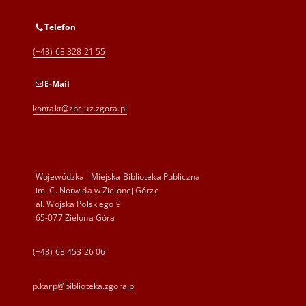
Telefon
(+48) 68 328 21 55
E-Mail
kontakt@zbc.uz.zgora.pl
Wojewódzka i Miejska Biblioteka Publiczna
im. C. Norwida w Zielonej Górze
al. Wojska Polskiego 9
65-077 Zielona Góra
(+48) 68 453 26 06
p.karp@biblioteka.zgora.pl