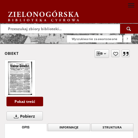
Wyszukiwanie zaawansowane
?
OBIEKT
Pokaż treść
Pobierz
OPIS
INFORMACJE
STRUKTURA