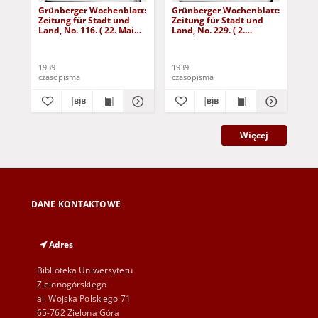
Grünberger Wochenblatt:
Grünberger Wochenblatt:
Gr
Zeitung für Stadt und
Zeitung für Stadt und
Zei
Land, No. 116. ( 22. Mai
Land, No. 229. ( 2.
Lan
1939)
Oktober 1939)
De
1939
1939
192
czasopisma
czasopisma
cza
Więcej
DANE KONTAKTOWE
Adres
Biblioteka Uniwersytetu
Zielonogórskiego
al. Wojska Polskiego 71
65-762 Zielona Góra