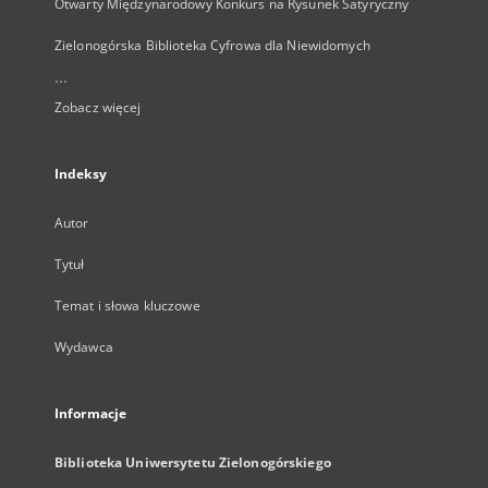
Otwarty Międzynarodowy Konkurs na Rysunek Satyryczny
Zielonogórska Biblioteka Cyfrowa dla Niewidomych
...
Zobacz więcej
Indeksy
Autor
Tytuł
Temat i słowa kluczowe
Wydawca
Informacje
Biblioteka Uniwersytetu Zielonogórskiego