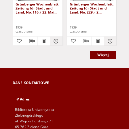
Grünberger Wochenblatt:
Grünberger Wochenblatt:
Gr
Zeitung für Stadt und
Zeitung für Stadt und
Zei
Land, No. 116. ( 22. Mai
Land, No. 229. ( 2.
Lan
1939)
Oktober 1939)
De
1939
1939
192
czasopisma
czasopisma
cza
Więcej
DANE KONTAKTOWE
Adres
Biblioteka Uniwersytetu
Zielonogórskiego
al. Wojska Polskiego 71
65-762 Zielona Góra