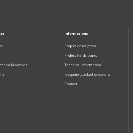
xes
Informations
or
Project description
Project Participants
ct and Keywords
Technical information
sher
Frequently asked questions
Contact