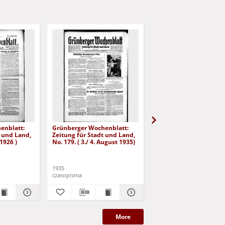
enblatt:
Grünberger Wochenblatt:
Grünberger Wochenbla
t und Land,
Zeitung für Stadt und Land,
Zeitung für Stadt und 
 1926 )
No. 179. ( 3./ 4. August 1935)
No. 180. ( 5. August 193
1935
1935
czasopisma
czasopisma
More