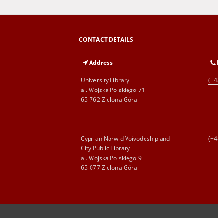
CONTACT DETAILS
Address
University Library
(+4
al. Wojska Polskiego 71
65-762 Zielona Góra
Cyprian Norwid Voivodeship and
(+4
City Public Library
al. Wojska Polskiego 9
65-077 Zielona Góra