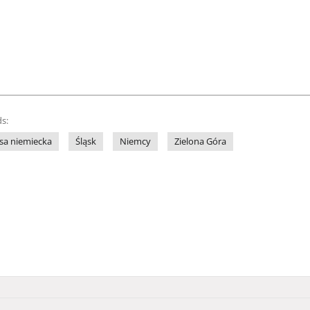
s:
sa niemiecka
Śląsk
Niemcy
Zielona Góra