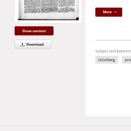
More
Show content
Download
Subject and keyword
Grünberg
pra