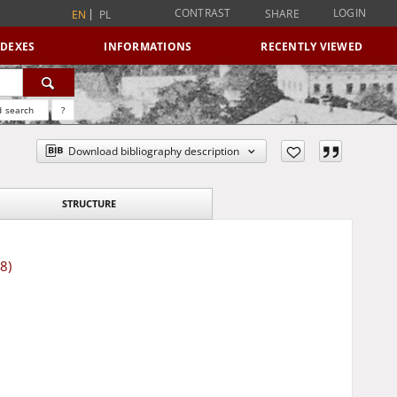
CONTRAST
LOGIN
SHARE
EN
PL
NDEXES
INFORMATIONS
RECENTLY VIEWED
 search
?
Download bibliography description
STRUCTURE
8)