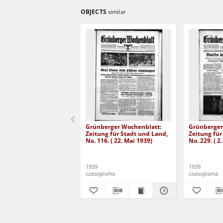
OBJECTS
similar
Grünberger Wochenblatt:
Grünberger
Zeitung für Stadt und Land,
Zeitung für
No. 116. ( 22. Mai 1939)
No. 229. ( 2
1939
1939
czasopisma
czasopisma