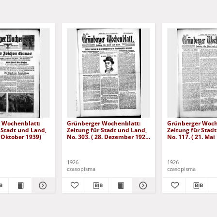
 Wochenblatt:
Grünberger Wochenblatt:
Grünberger Woch
 Stadt und Land,
Zeitung für Stadt und Land,
Zeitung für Stad
. Oktober 1939)
No. 303. ( 28. Dezember 1926
No. 117. ( 21. Mai
)
1926
1926
czasopisma
czasopisma