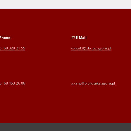
Phone
E-Mail
8) 68 328 21 55
kontakt@zbc.uz.zgora.pl
8) 68 453 26 06
p.karp@biblioteka.zgora.pl