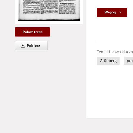
Więcej
Pokaż treść
Pobierz
Temat i słowa klucz
Grünberg
pra