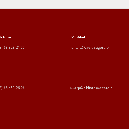
Telefon
E-Mail
8) 68 328 21 55
kontakt@zbc.uz.zgora.pl
8) 68 453 26 06
p.karp@biblioteka.zgora.pl