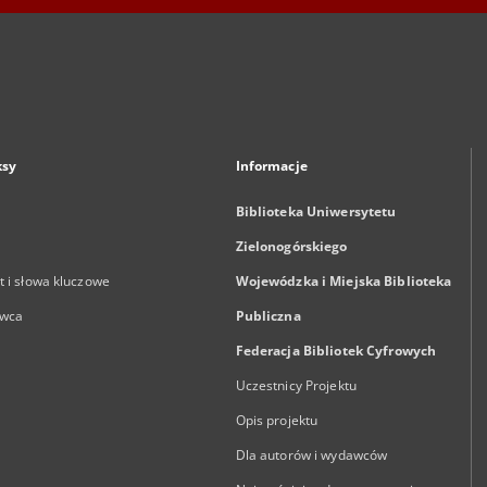
ksy
Informacje
Biblioteka Uniwersytetu
Zielonogórskiego
 i słowa kluczowe
Wojewódzka i Miejska Biblioteka
wca
Publiczna
Federacja Bibliotek Cyfrowych
Uczestnicy Projektu
Opis projektu
Dla autorów i wydawców