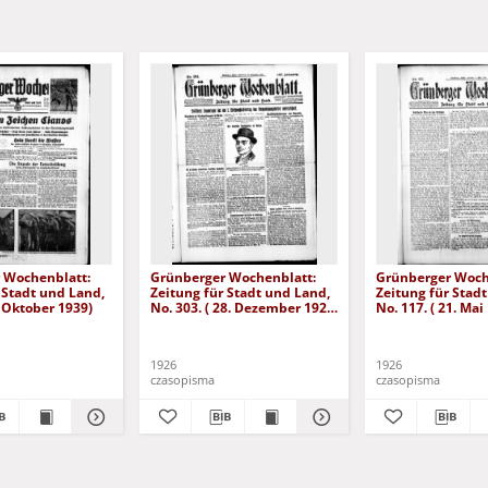
 Wochenblatt:
Grünberger Wochenblatt:
Grünberger Woch
 Stadt und Land,
Zeitung für Stadt und Land,
Zeitung für Stad
. Oktober 1939)
No. 303. ( 28. Dezember 1926
No. 117. ( 21. Mai
)
1926
1926
czasopisma
czasopisma