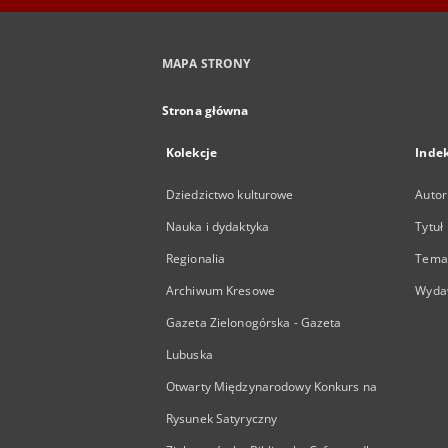
MAPA STRONY
Strona główna
Kolekcje
Inde
Dziedzictwo kulturowe
Autor
Nauka i dydaktyka
Tytuł
Regionalia
Temat
Archiwum Kresowe
Wyda
Gazeta Zielonogórska - Gazeta
Lubuska
Otwarty Międzynarodowy Konkurs na
Rysunek Satyryczny