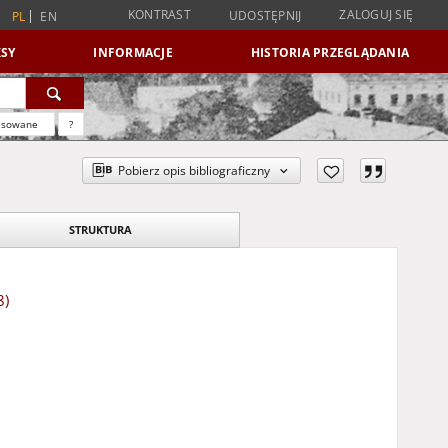
KONTRAST
ZALOGUJ SIĘ
UDOSTĘPNIJ
PL
EN
SY
INFORMACJE
HISTORIA PRZEGLĄDANIA
nsowane
?
Pobierz opis bibliograficzny
STRUKTURA
8)