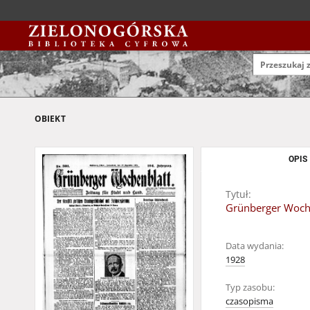
OBIEKT
OPIS
Tytuł:
Grünberger Woche
Data wydania:
1928
Typ zasobu:
czasopisma