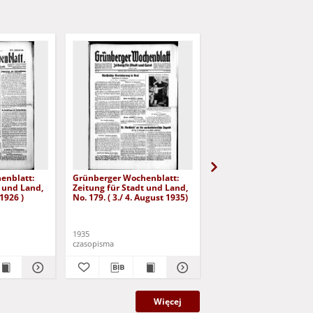
enblatt:
Grünberger Wochenblatt:
Grünberger Wochenbla
t und Land,
Zeitung für Stadt und Land,
Zeitung für Stadt und 
 1926 )
No. 179. ( 3./ 4. August 1935)
No. 180. ( 5. August 193
1935
1935
czasopisma
czasopisma
Więcej