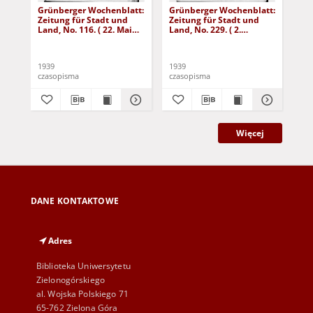
Grünberger Wochenblatt:
Grünberger Wochenblatt:
Gr
Zeitung für Stadt und
Zeitung für Stadt und
Zei
Land, No. 116. ( 22. Mai
Land, No. 229. ( 2.
Lan
1939)
Oktober 1939)
De
1939
1939
192
czasopisma
czasopisma
cza
Więcej
DANE KONTAKTOWE
Adres
Biblioteka Uniwersytetu
Zielonogórskiego
al. Wojska Polskiego 71
65-762 Zielona Góra