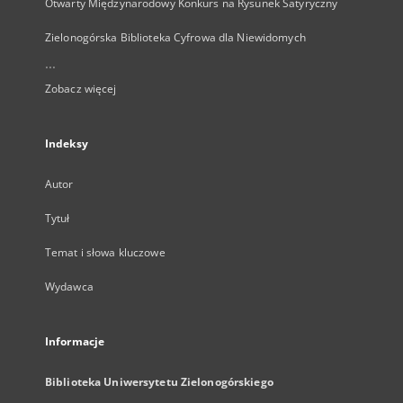
Otwarty Międzynarodowy Konkurs na Rysunek Satyryczny
Zielonogórska Biblioteka Cyfrowa dla Niewidomych
...
Zobacz więcej
Indeksy
Autor
Tytuł
Temat i słowa kluczowe
Wydawca
Informacje
Biblioteka Uniwersytetu Zielonogórskiego