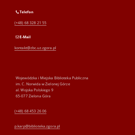
Telefon
(+48) 68 328 21 55
E-Mail
kontakt@zbc.uz.zgora.pl
Wojewódzka i Miejska Biblioteka Publiczna
im. C. Norwida w Zielonej Górze
al. Wojska Polskiego 9
65-077 Zielona Góra
(+48) 68 453 26 06
p.karp@biblioteka.zgora.pl