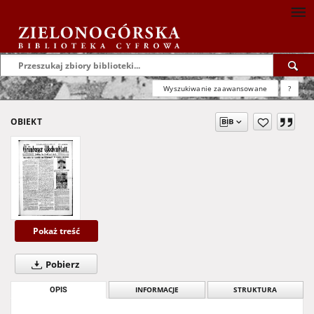
Wyszukiwanie zaawansowane
?
OBIEKT
Pokaż treść
Pobierz
OPIS
INFORMACJE
STRUKTURA