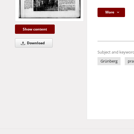
More
Show content
Download
Subject and keyword
Grünberg
pra