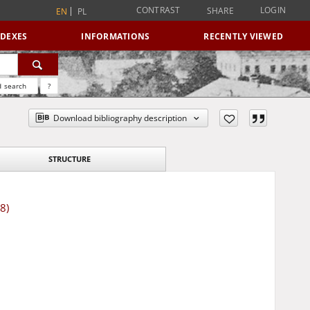
CONTRAST
LOGIN
SHARE
EN
PL
NDEXES
INFORMATIONS
RECENTLY VIEWED
 search
?
Download bibliography description
STRUCTURE
8)