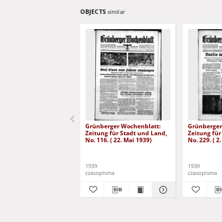
OBJECTS
similar
Grünberger Wochenblatt:
Grünberger
Zeitung für Stadt und Land,
Zeitung für
No. 116. ( 22. Mai 1939)
No. 229. ( 2
1939
1939
czasopisma
czasopisma