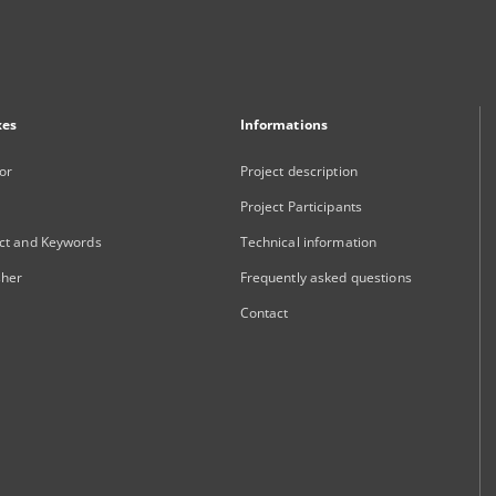
xes
Informations
or
Project description
Project Participants
ct and Keywords
Technical information
sher
Frequently asked questions
Contact