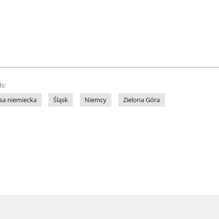
s:
sa niemiecka
Śląsk
Niemcy
Zielona Góra