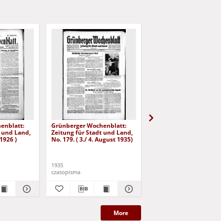
enblatt:
Grünberger Wochenblatt:
Grünberger Wochenbla
t und Land,
Zeitung für Stadt und Land,
Zeitung für Stadt und 
 1926 )
No. 179. ( 3./ 4. August 1935)
No. 180. ( 5. August 193
1935
1935
czasopisma
czasopisma
More