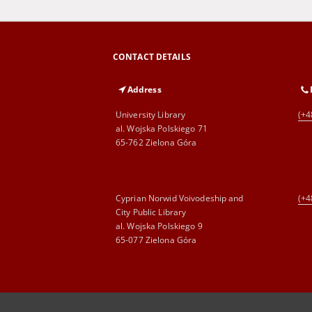
CONTACT DETAILS
Address
University Library
(+4
al. Wojska Polskiego 71
65-762 Zielona Góra
Cyprian Norwid Voivodeship and
(+4
City Public Library
al. Wojska Polskiego 9
65-077 Zielona Góra