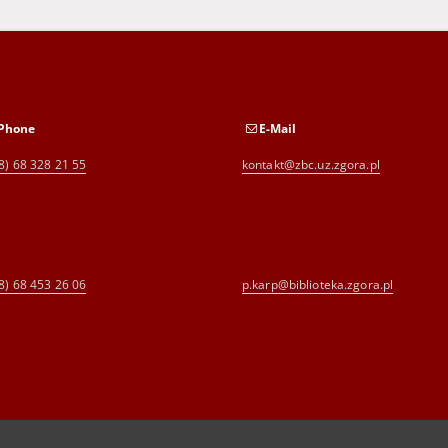
Phone
E-Mail
8) 68 328 21 55
kontakt@zbc.uz.zgora.pl
8) 68 453 26 06
p.karp@biblioteka.zgora.pl