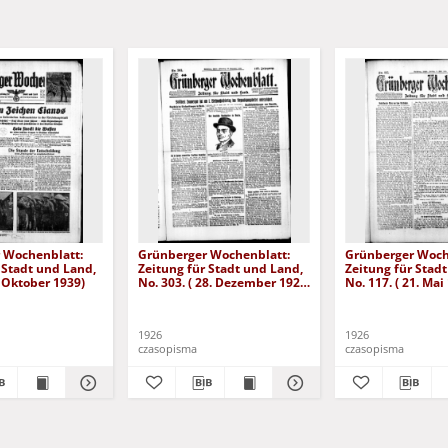
 Wochenblatt:
Grünberger Wochenblatt:
Grünberger Woch
 Stadt und Land,
Zeitung für Stadt und Land,
Zeitung für Stad
. Oktober 1939)
No. 303. ( 28. Dezember 1926
No. 117. ( 21. Mai
)
1926
1926
czasopisma
czasopisma