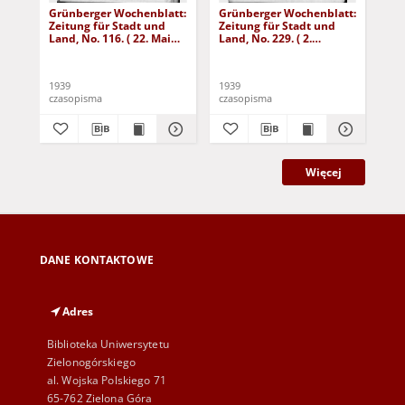
Grünberger Wochenblatt:
Grünberger Wochenblatt:
Gr
Zeitung für Stadt und
Zeitung für Stadt und
Zei
Land, No. 116. ( 22. Mai
Land, No. 229. ( 2.
Lan
1939)
Oktober 1939)
De
1939
1939
192
czasopisma
czasopisma
cza
Więcej
DANE KONTAKTOWE
Adres
Biblioteka Uniwersytetu
Zielonogórskiego
al. Wojska Polskiego 71
65-762 Zielona Góra