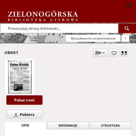
Wyszukiwanie zaawansowane
?
OBIEKT
Pokaż treść
Pobierz
OPIS
INFORMACJE
STRUKTURA