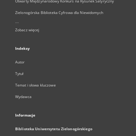
Otwarty Międzynarodowy Konkurs na Rysunek Satyryczny
Zielonogórska Biblioteka Cyfrowa dla Niewidomych
...
Zobacz więcej
Indeksy
Autor
Tytuł
Temat i słowa kluczowe
Wydawca
Informacje
Biblioteka Uniwersytetu Zielonogórskiego