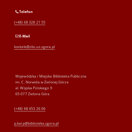
Telefon
(+48) 68 328 21 55
E-Mail
kontakt@zbc.uz.zgora.pl
Wojewódzka i Miejska Biblioteka Publiczna
im. C. Norwida w Zielonej Górze
al. Wojska Polskiego 9
65-077 Zielona Góra
(+48) 68 453 26 06
p.karp@biblioteka.zgora.pl