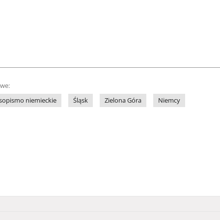
owe:
sopismo niemieckie
Śląsk
Zielona Góra
Niemcy