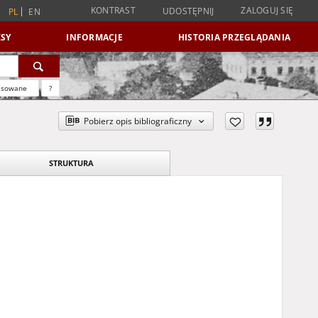
KONTRAST
ZALOGUJ SIĘ
UDOSTĘPNIJ
PL
EN
SY
INFORMACJE
HISTORIA PRZEGLĄDANIA
nsowane
?
Pobierz opis bibliograficzny
STRUKTURA