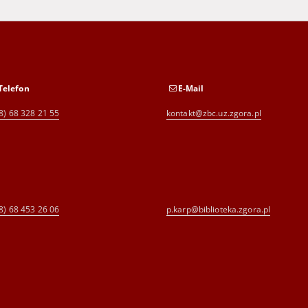
Telefon
E-Mail
8) 68 328 21 55
kontakt@zbc.uz.zgora.pl
8) 68 453 26 06
p.karp@biblioteka.zgora.pl