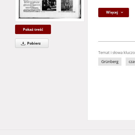
Więcej
Pokaż treść
Pobierz
Temat i słowa klucz
Grünberg
cza