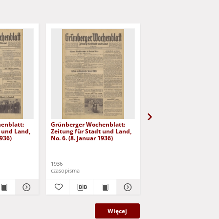
enblatt:
Grünberger Wochenblatt:
Grünberger Wochenbla
t und Land,
Zeitung für Stadt und Land,
Zeitung für Stadt und 
1936)
No. 6. (8. Januar 1936)
No. 7. (9. Januar 1936)
1936
1936
czasopisma
czasopisma
Więcej