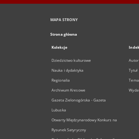
MAPA STRONY
Strona główna
Kolekcje
Inde
Dziedzictwo kulturowe
Autor
Nauka i dydaktyka
Tytuł
Regionalia
Temat
Archiwum Kresowe
Wyda
Gazeta Zielonogórska - Gazeta
Lubuska
Otwarty Międzynarodowy Konkurs na
Rysunek Satyryczny