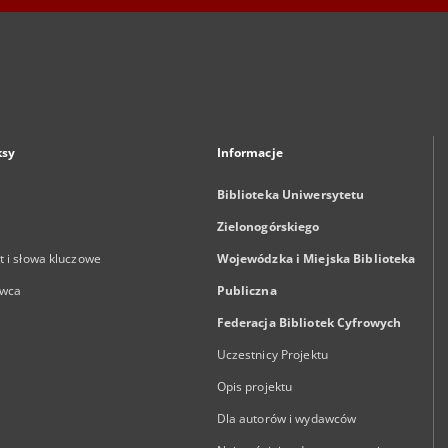
ksy
Informacje
Biblioteka Uniwersytetu
Zielonogórskiego
 i słowa kluczowe
Wojewódzka i Miejska Biblioteka
wca
Publiczna
Federacja Bibliotek Cyfrowych
Uczestnicy Projektu
Opis projektu
Dla autorów i wydawców