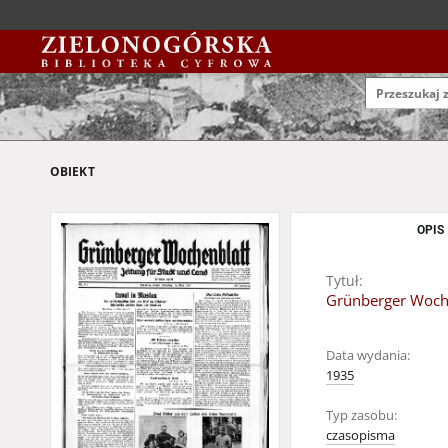
OBIEKT
OPIS
Tytuł:
Grünberger Wochen
Data wydania:
1935
Typ zasobu:
czasopisma