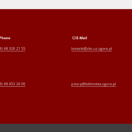
Phone
E-Mail
8) 68 328 21 55
kontakt@zbc.uz.zgora.pl
8) 68 453 26 06
p.karp@biblioteka.zgora.pl