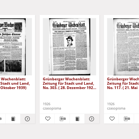
 Wochenblatt:
Grünberger Wochenblatt:
Grünberger Woch
 Stadt und Land,
Zeitung für Stadt und Land,
Zeitung für Stad
. Oktober 1939)
No. 303. ( 28. Dezember 1926
No. 117. ( 21. Mai
)
1926
1926
czasopisma
czasopisma