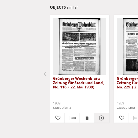
OBJECTS
similar
Grünberger Wochenblatt:
Grünberger
Zeitung für Stadt und Land,
Zeitung für
No. 116. ( 22. Mai 1939)
No. 229. ( 2
1939
1939
czasopisma
czasopisma