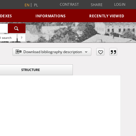
CONTRAST
LOGIN
SHARE
EN
PL
NDEXES
INFORMATIONS
RECENTLY VIEWED
 search
?
Download bibliography description
STRUCTURE