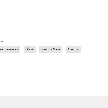
s:
sa niemiecka
Śląsk
Zielona Góra
Niemcy