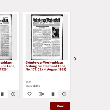
enblatt:
Grünberger Wochenblatt:
Grünberger Wochenbla
t und Land,
Zeitung für Stadt und Land,
Zeitung für Stadt und 
 1926 )
No. 179. ( 3./ 4. August 1935)
No. 180. ( 5. August 193
1935
1935
czasopisma
czasopisma
More