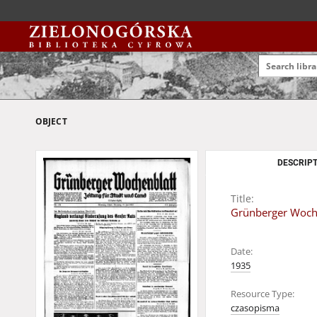
OBJECT
DESCRIPT
Title:
Grünberger Wochen
Date:
1935
Resource Type:
czasopisma