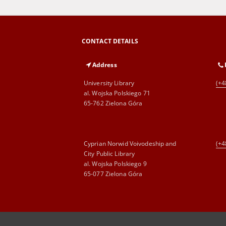
CONTACT DETAILS
Address
University Library
(+4
al. Wojska Polskiego 71
65-762 Zielona Góra
Cyprian Norwid Voivodeship and
(+4
City Public Library
al. Wojska Polskiego 9
65-077 Zielona Góra