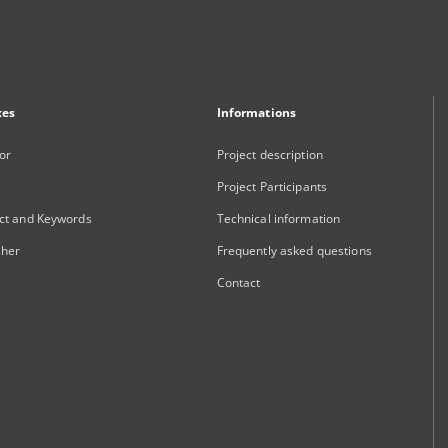
xes
Informations
or
Project description
Project Participants
ct and Keywords
Technical information
sher
Frequently asked questions
Contact