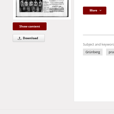
More
Show content
Download
Subject and keyword
Grünberg
pra