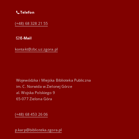
Telefon
(+48) 68 328 21 55
E-Mail
kontakt@zbc.uz.zgora.pl
Wojewódzka i Miejska Biblioteka Publiczna
im. C. Norwida w Zielonej Górze
al. Wojska Polskiego 9
65-077 Zielona Góra
(+48) 68 453 26 06
p.karp@biblioteka.zgora.pl