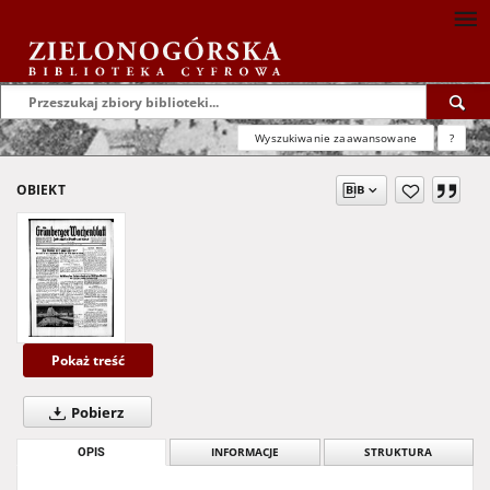
Wyszukiwanie zaawansowane
?
OBIEKT
Pokaż treść
Pobierz
OPIS
INFORMACJE
STRUKTURA