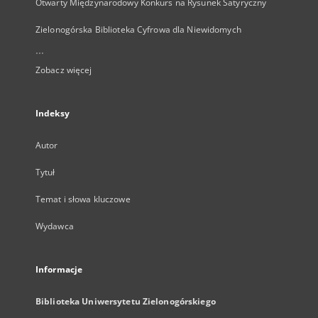
Otwarty Międzynarodowy Konkurs na Rysunek Satyryczny
Zielonogórska Biblioteka Cyfrowa dla Niewidomych
...
Zobacz więcej
Indeksy
Autor
Tytuł
Temat i słowa kluczowe
Wydawca
Informacje
Biblioteka Uniwersytetu Zielonogórskiego