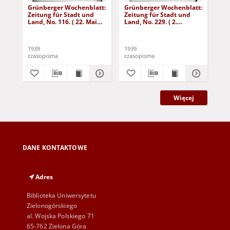
Grünberger Wochenblatt:
Grünberger Wochenblatt:
Gr
Zeitung für Stadt und
Zeitung für Stadt und
Zei
Land, No. 116. ( 22. Mai
Land, No. 229. ( 2.
Lan
1939)
Oktober 1939)
De
1939
1939
192
czasopisma
czasopisma
cza
Więcej
DANE KONTAKTOWE
Adres
Biblioteka Uniwersytetu
Zielonogórskiego
al. Wojska Polskiego 71
65-762 Zielona Góra