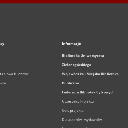
ksy
Informacje
Biblioteka Uniwersytetu
Zielonogórskiego
 i słowa kluczowe
Wojewódzka i Miejska Biblioteka
wca
Publiczna
Federacja Bibliotek Cyfrowych
Uczestnicy Projektu
Opis projektu
Dla autorów i wydawców