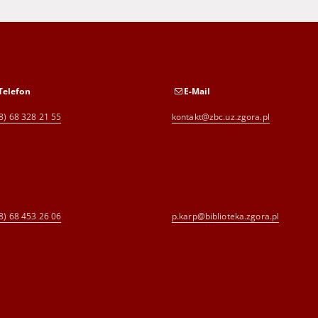
Telefon
E-Mail
8) 68 328 21 55
kontakt@zbc.uz.zgora.pl
8) 68 453 26 06
p.karp@biblioteka.zgora.pl