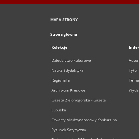
MAPA STRONY
Strona główna
Kolekcje
Inde
Dziedzictwo kulturowe
Autor
Nauka i dydaktyka
Tytuł
Regionalia
Temat
Archiwum Kresowe
Wyda
Gazeta Zielonogórska - Gazeta
Lubuska
Otwarty Międzynarodowy Konkurs na
Rysunek Satyryczny