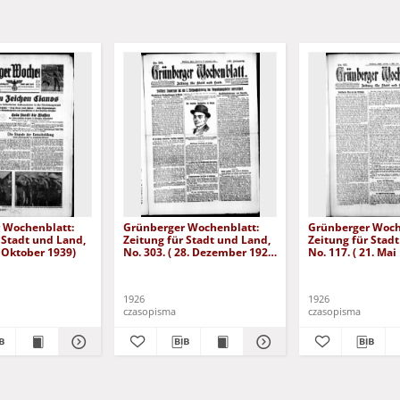
 Wochenblatt:
Grünberger Wochenblatt:
Grünberger Woch
 Stadt und Land,
Zeitung für Stadt und Land,
Zeitung für Stad
. Oktober 1939)
No. 303. ( 28. Dezember 1926
No. 117. ( 21. Mai
)
1926
1926
czasopisma
czasopisma