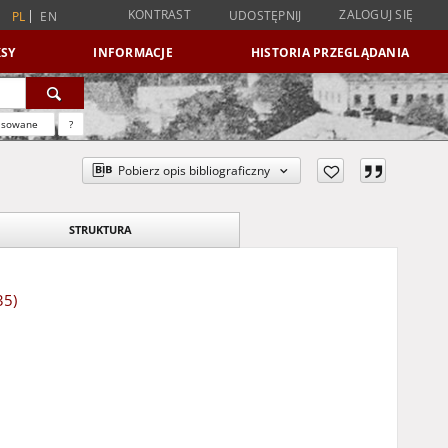
KONTRAST
ZALOGUJ SIĘ
UDOSTĘPNIJ
PL
EN
SY
INFORMACJE
HISTORIA PRZEGLĄDANIA
nsowane
?
Pobierz opis bibliograficzny
STRUKTURA
35)