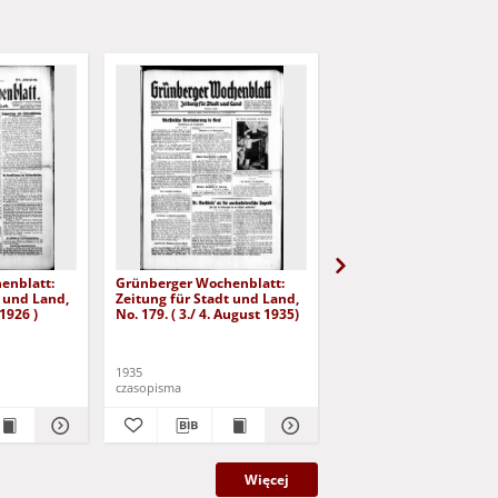
enblatt:
Grünberger Wochenblatt:
Grünberger Wochenbla
t und Land,
Zeitung für Stadt und Land,
Zeitung für Stadt und 
 1926 )
No. 179. ( 3./ 4. August 1935)
No. 180. ( 5. August 193
1935
1935
czasopisma
czasopisma
Więcej