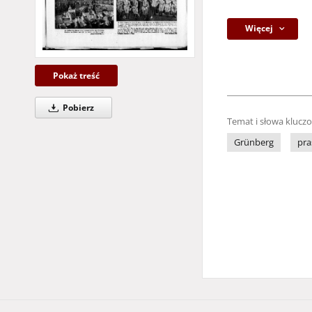
Więcej
Pokaż treść
Pobierz
Temat i słowa klucz
Grünberg
pra