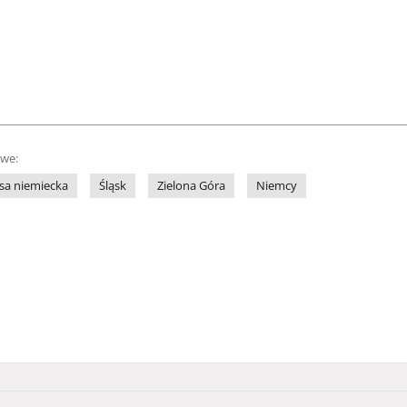
owe:
sa niemiecka
Śląsk
Zielona Góra
Niemcy