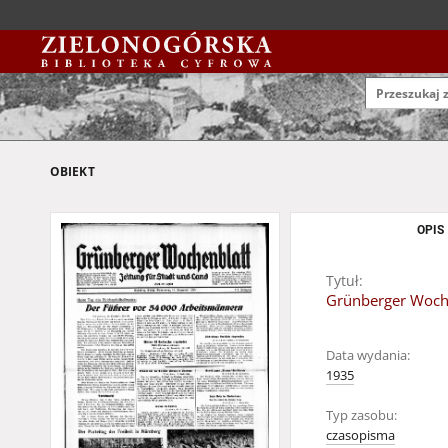
OBIEKT
OPIS
Tytuł:
Grünberger Wochen
Data wydania:
1935
Typ zasobu:
czasopisma