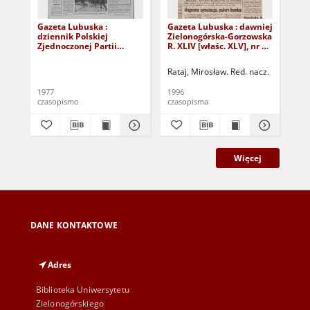
Gazeta Lubuska :
Gazeta Lubuska : dawniej
Gaz
dziennik Polskiej
Zielonogórska-Gorzowska
Zi
Zjednoczonej Partii
R. XLIV [właśc. XLV], nr 52
R. 
Robotniczej : Zielona
(1 marca 1996). - Wyd. 1
(23
Góra - Gorzów R. XXVI Nr
Rataj, Mirosław. Red. nacz.
Rat
43 (23 lutego 1977). -
Wyd. A
1977
1996
199
czasopismo
czasopisma
cza
Więcej
DANE KONTAKTOWE
Adres
Biblioteka Uniwersytetu
Zielonogórskiego