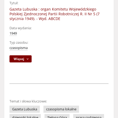
Tytuł:
Gazeta Lubuska : organ Komitetu Wojewódzkiego
Polskiej Zjednoczonej Partii Robotniczej R. II Nr 5 (7
stycznia 1949). - Wyd. ABCDE
Data wydania:
1949
Typ zasobu:
czasopisma
Więcej
Temat i słowa kluczowe:
Gazeta Lubuska
czasopisma lokalne
dzienniki lokalne
Zielona Góra
prasa codzienna