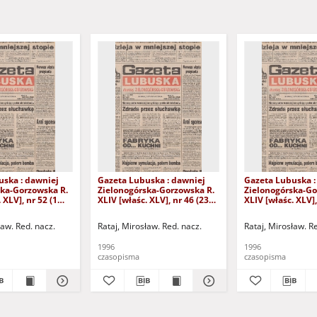
uska : dawniej
Gazeta Lubuska : dawniej
Gazeta Lubuska :
ska-Gorzowska R.
Zielonogórska-Gorzowska R.
Zielonogórska-Go
 XLV], nr 52 (1
XLIV [właśc. XLV], nr 46 (23
XLIV [właśc. XLV],
. - Wyd. 1
lutego 1996). - Wyd. 1
lutego 1996). - W
ław. Red. nacz.
Rataj, Mirosław. Red. nacz.
Rataj, Mirosław. R
1996
1996
czasopisma
czasopisma