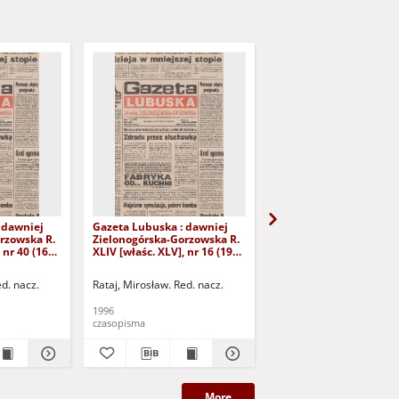
 dawniej
Gazeta Lubuska : dawniej
Gazeta Lubuska : dawn
rzowska R.
Zielonogórska-Gorzowska R.
Zielonogórska-Gorzows
 nr 40 (16
XLIV [właśc. XLV], nr 16 (19
XLI [właśc. XLII], nr 281
yd. 1
stycznia 1996). - Wyd. 1
grudnia 1993). - Wyd 1
ed. nacz.
Rataj, Mirosław. Red. nacz.
Rataj, Mirosław. Red. nac
1996
1993
czasopisma
czasopisma
More