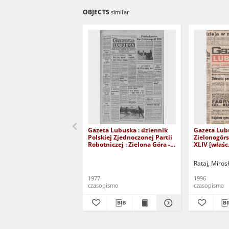
OBJECTS
similar
Gazeta Lubuska : dziennik
Gazeta Lub
Polskiej Zjednoczonej Partii
Zielonogór
Robotniczej : Zielona Góra -
XLIV [właśc.
Gorzów R. XXVI Nr 43 (23
marca 1996)
lutego 1977). - Wyd. A
Rataj, Miros
1977
1996
czasopismo
czasopisma