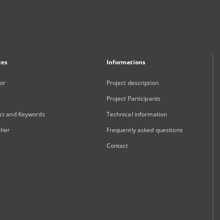
xes
Informations
or
Project description
Project Participants
ct and Keywords
Technical information
sher
Frequently asked questions
Contact