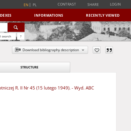
CONTRAST
LOGIN
SHARE
EN
PL
NDEXES
INFORMATIONS
RECENTLY VIEWED
 search
?
Download bibliography description
STRUCTURE
iczej R. II Nr 45 (15 lutego 1949). - Wyd. ABC