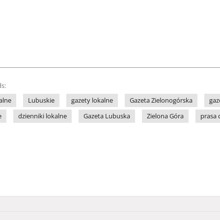
s:
alne
Lubuskie
gazety lokalne
Gazeta Zielonogórska
gaz
e
dzienniki lokalne
Gazeta Lubuska
Zielona Góra
prasa 