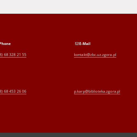
Phone
E-Mail
8) 68 328 21 55
kontakt@zbc.uz.zgora.pl
8) 68 453 26 06
p.karp@biblioteka.zgora.pl