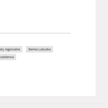
ety regionalne
Ziemia Lubuska
codzienna