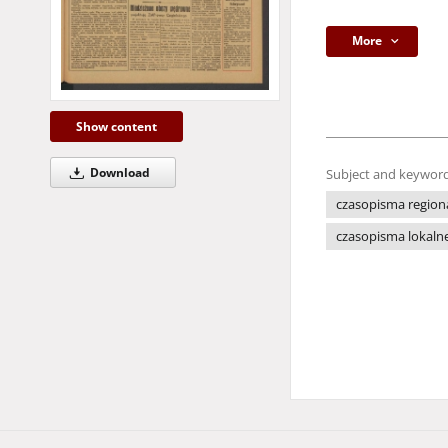
More
Show content
Download
Subject and keyword
czasopisma region
czasopisma lokaln