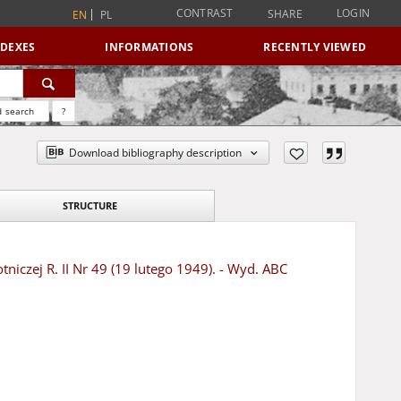
CONTRAST
LOGIN
SHARE
EN
PL
NDEXES
INFORMATIONS
RECENTLY VIEWED
 search
?
Download bibliography description
STRUCTURE
iczej R. II Nr 49 (19 lutego 1949). - Wyd. ABC