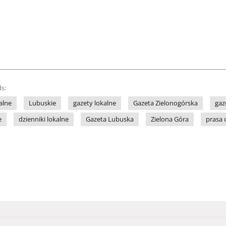
s:
alne
Lubuskie
gazety lokalne
Gazeta Zielonogórska
gaz
e
dzienniki lokalne
Gazeta Lubuska
Zielona Góra
prasa 