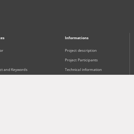
xes
Informations
or
Project description
Project Participants
ct and Keywords
Technical information
sher
Frequently asked questions
Contact