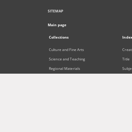
SITEMAP
Main page
Collections
Inde
Culture and Fine Arts
Creat
Science and Teaching
Title
Regional Materials
Subje
Border Archive
Publi
Gazeta Zielonogórska - Gazeta
Lubuska
International Open Cartoon Contest
Digital Library Zielona Gora for the
Blind