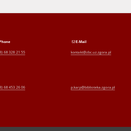
Phone
E-Mail
8) 68 328 21 55
kontakt@zbc.uz.zgora.pl
8) 68 453 26 06
p.karp@biblioteka.zgora.pl