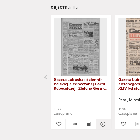
OBJECTS
similar
Gazeta Lubuska : dziennik
Gazeta Lub
Polskiej Zjednoczonej Partii
Zielonogór
Robotniczej : Zielona Góra -
XLIV [właśc.
Gorzów R. XXVI Nr 43 (23
marca 1996)
lutego 1977). - Wyd. A
Rataj, Miros
1977
1996
czasopismo
czasopisma