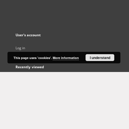
User's account
Log in
I understand
This page uses 'cookies'.
More information
Recently viewed