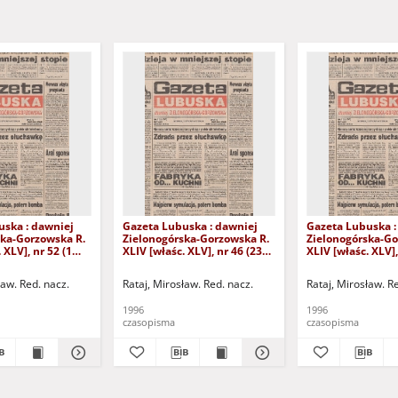
uska : dawniej
Gazeta Lubuska : dawniej
Gazeta Lubuska :
ska-Gorzowska R.
Zielonogórska-Gorzowska R.
Zielonogórska-Go
 XLV], nr 52 (1
XLIV [właśc. XLV], nr 46 (23
XLIV [właśc. XLV],
. - Wyd. 1
lutego 1996). - Wyd. 1
lutego 1996). - W
ław. Red. nacz.
Rataj, Mirosław. Red. nacz.
Rataj, Mirosław. R
1996
1996
czasopisma
czasopisma