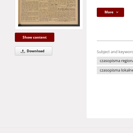
More
Show content
Download
Subject and keyword
czasopisma region
czasopisma lokaln