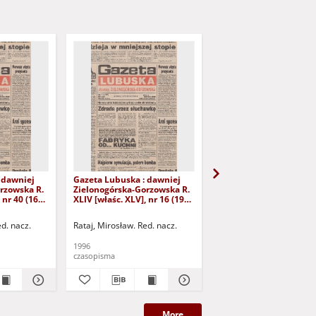
 dawniej
Gazeta Lubuska : dawniej
Gazeta Lubuska : dawn
rzowska R.
Zielonogórska-Gorzowska R.
Zielonogórska-Gorzows
 nr 40 (16
XLIV [właśc. XLV], nr 16 (19
XLI [właśc. XLII], nr 281
yd. 1
stycznia 1996). - Wyd. 1
grudnia 1993). - Wyd 1
ed. nacz.
Rataj, Mirosław. Red. nacz.
Rataj, Mirosław. Red. nac
1996
1993
czasopisma
czasopisma
More