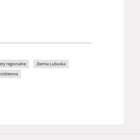
ety regionalne
Ziemia Lubuska
codzienna