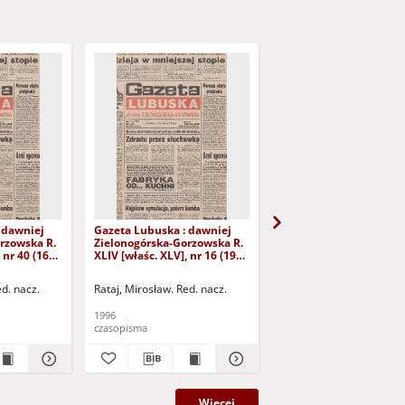
 dawniej
Gazeta Lubuska : dawniej
Gazeta Lubuska : dawn
rzowska R.
Zielonogórska-Gorzowska R.
Zielonogórska-Gorzows
 nr 40 (16
XLIV [właśc. XLV], nr 16 (19
XLI [właśc. XLII], nr 281
yd. 1
stycznia 1996). - Wyd. 1
grudnia 1993). - Wyd 1
ed. nacz.
Rataj, Mirosław. Red. nacz.
Rataj, Mirosław. Red. nac
1996
1993
czasopisma
czasopisma
Więcej