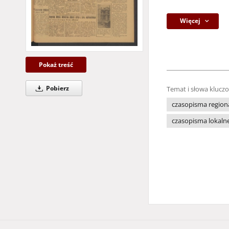
Więcej
Pokaż treść
Pobierz
Temat i słowa klucz
czasopisma region
czasopisma lokaln