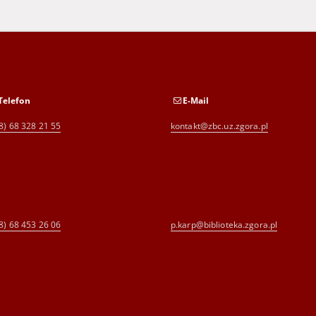
Telefon
E-Mail
8) 68 328 21 55
kontakt@zbc.uz.zgora.pl
8) 68 453 26 06
p.karp@biblioteka.zgora.pl