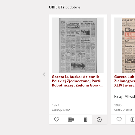
OBIEKTY
podobne
Gazeta Lubuska : dziennik
Gazeta Lub
Polskiej Zjednoczonej Partii
Zielonogór
Robotniczej : Zielona Góra -
XLIV [właśc.
Gorzów R. XXVI Nr 43 (23
marca 1996)
lutego 1977). - Wyd. A
Rataj, Miros
1977
1996
czasopismo
czasopisma