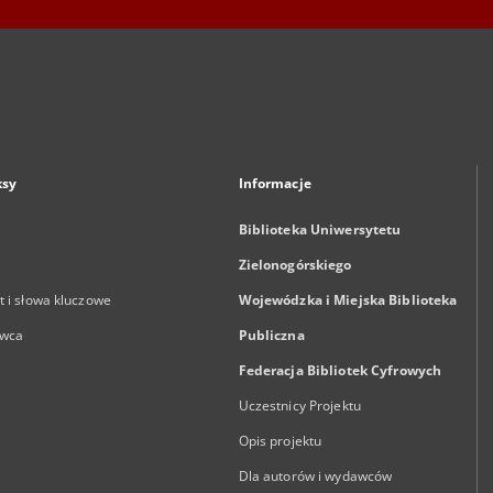
ksy
Informacje
Biblioteka Uniwersytetu
Zielonogórskiego
 i słowa kluczowe
Wojewódzka i Miejska Biblioteka
wca
Publiczna
Federacja Bibliotek Cyfrowych
Uczestnicy Projektu
Opis projektu
Dla autorów i wydawców