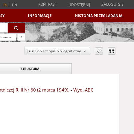
KONTRAST
ZALOGUJ SIĘ
UDOSTĘPNIJ
PL
EN
SY
INFORMACJE
HISTORIA PRZEGLĄDANIA
nsowane
?
Pobierz opis bibliograficzny
STRUKTURA
niczej R. II Nr 60 (2 marca 1949). - Wyd. ABC