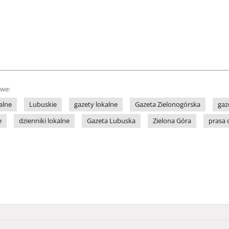
owe:
alne
Lubuskie
gazety lokalne
Gazeta Zielonogórska
gaz
e
dzienniki lokalne
Gazeta Lubuska
Zielona Góra
prasa 