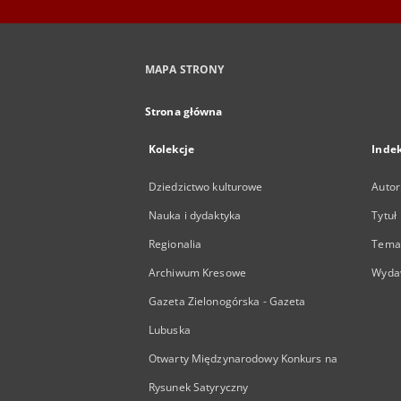
MAPA STRONY
Strona główna
Kolekcje
Inde
Dziedzictwo kulturowe
Autor
Nauka i dydaktyka
Tytuł
Regionalia
Temat
Archiwum Kresowe
Wyda
Gazeta Zielonogórska - Gazeta
Lubuska
Otwarty Międzynarodowy Konkurs na
Rysunek Satyryczny