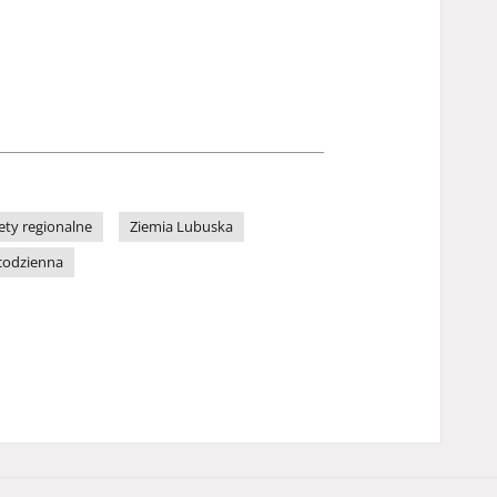
ety regionalne
Ziemia Lubuska
codzienna