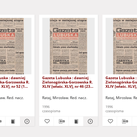
uska : dawniej
Gazeta Lubuska : dawniej
Gazeta Lubuska :
ska-Gorzowska R.
Zielonogórska-Gorzowska R.
Zielonogórska-Go
 XLV], nr 52 (1
XLIV [właśc. XLV], nr 46 (23
XLIV [właśc. XLV],
. - Wyd. 1
lutego 1996). - Wyd. 1
lutego 1996). - W
ław. Red. nacz.
Rataj, Mirosław. Red. nacz.
Rataj, Mirosław. R
1996
1996
czasopisma
czasopisma