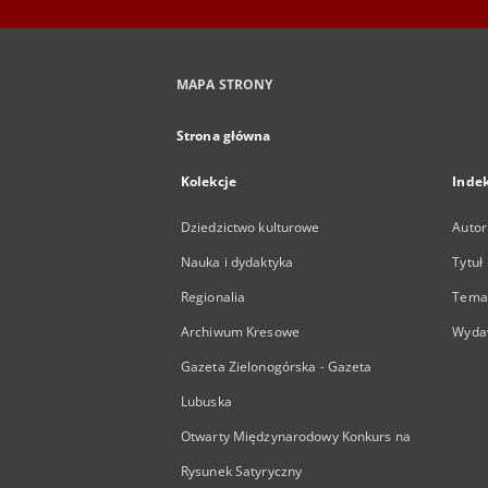
MAPA STRONY
Strona główna
Kolekcje
Inde
Dziedzictwo kulturowe
Autor
Nauka i dydaktyka
Tytuł
Regionalia
Temat
Archiwum Kresowe
Wyda
Gazeta Zielonogórska - Gazeta
Lubuska
Otwarty Międzynarodowy Konkurs na
Rysunek Satyryczny