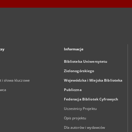
ksy
Informacje
Biblioteka Uniwersytetu
Zielonogórskiego
 i słowa kluczowe
Wojewódzka i Miejska Biblioteka
wca
Publiczna
Federacja Bibliotek Cyfrowych
Uczestnicy Projektu
Opis projektu
Dla autorów i wydawców