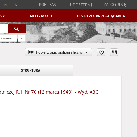
KONTRAST
ZALOGUJ SIĘ
UDOSTĘPNIJ
PL
EN
SY
INFORMACJE
HISTORIA PRZEGLĄDANIA
nsowane
?
Pobierz opis bibliograficzny
STRUKTURA
niczej R. II Nr 70 (12 marca 1949). - Wyd. ABC