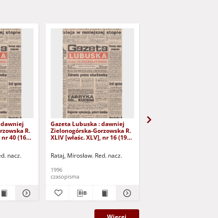
 dawniej
Gazeta Lubuska : dawniej
Gazeta Lubuska : dawn
rzowska R.
Zielonogórska-Gorzowska R.
Zielonogórska-Gorzows
 nr 40 (16
XLIV [właśc. XLV], nr 16 (19
XLI [właśc. XLII], nr 281
yd. 1
stycznia 1996). - Wyd. 1
grudnia 1993). - Wyd 1
ed. nacz.
Rataj, Mirosław. Red. nacz.
Rataj, Mirosław. Red. nac
1996
1993
czasopisma
czasopisma
Więcej