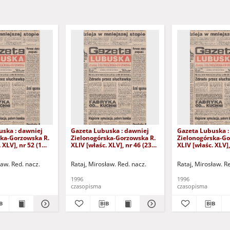
uska : dawniej
Gazeta Lubuska : dawniej
Gazeta Lubuska :
ska-Gorzowska R.
Zielonogórska-Gorzowska R.
Zielonogórska-Go
 XLV], nr 52 (1
XLIV [właśc. XLV], nr 46 (23
XLIV [właśc. XLV],
. - Wyd. 1
lutego 1996). - Wyd. 1
lutego 1996). - W
ław. Red. nacz.
Rataj, Mirosław. Red. nacz.
Rataj, Mirosław. R
1996
1996
czasopisma
czasopisma