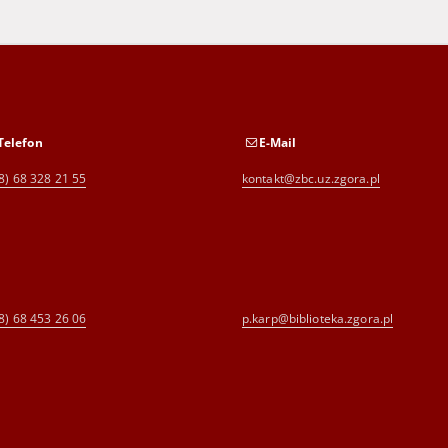
Telefon
E-Mail
8) 68 328 21 55
kontakt@zbc.uz.zgora.pl
8) 68 453 26 06
p.karp@biblioteka.zgora.pl