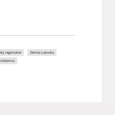
ety regionalne
Ziemia Lubuska
codzienna