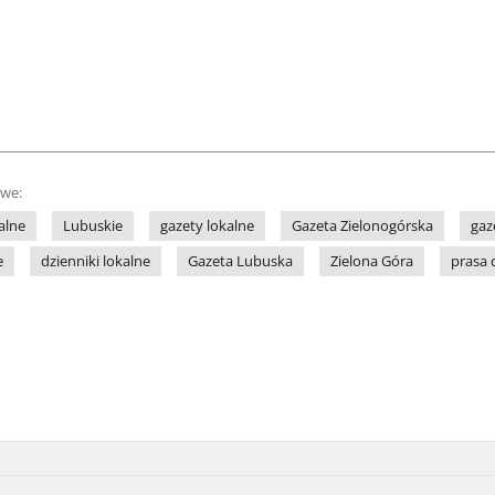
owe:
alne
Lubuskie
gazety lokalne
Gazeta Zielonogórska
gaz
e
dzienniki lokalne
Gazeta Lubuska
Zielona Góra
prasa 