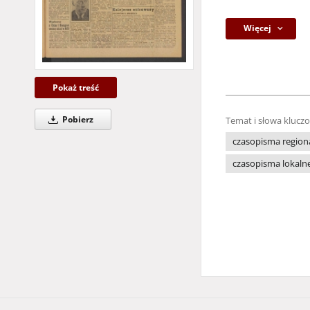
Więcej
Pokaż treść
Pobierz
Temat i słowa klucz
czasopisma region
czasopisma lokaln