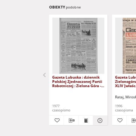
OBIEKTY
podobne
Gazeta Lubuska : dziennik
Gazeta Lub
Polskiej Zjednoczonej Partii
Zielonogór
Robotniczej : Zielona Góra -
XLIV [właśc.
Gorzów R. XXVI Nr 43 (23
marca 1996)
lutego 1977). - Wyd. A
Rataj, Miros
1977
1996
czasopismo
czasopisma