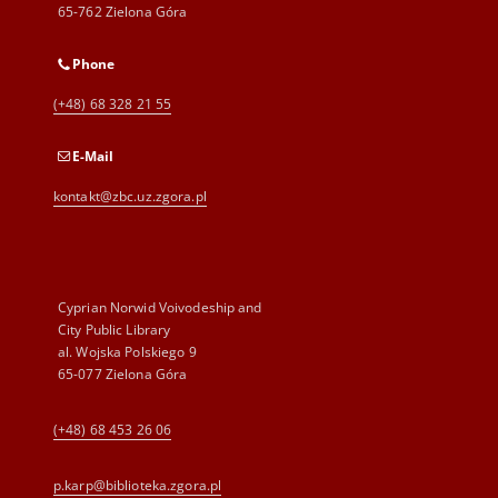
65-762 Zielona Góra
Phone
(+48) 68 328 21 55
E-Mail
kontakt@zbc.uz.zgora.pl
Cyprian Norwid Voivodeship and
City Public Library
al. Wojska Polskiego 9
65-077 Zielona Góra
(+48) 68 453 26 06
p.karp@biblioteka.zgora.pl