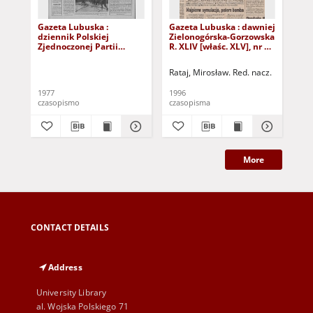
Gazeta Lubuska :
Gazeta Lubuska : dawniej
Gaz
dziennik Polskiej
Zielonogórska-Gorzowska
Zi
Zjednoczonej Partii
R. XLIV [właśc. XLV], nr 52
R. 
Robotniczej : Zielona
(1 marca 1996). - Wyd. 1
(23
Góra - Gorzów R. XXVI Nr
Rataj, Mirosław. Red. nacz.
Rat
43 (23 lutego 1977). -
Wyd. A
1977
1996
199
czasopismo
czasopisma
cza
More
CONTACT DETAILS
Address
University Library
al. Wojska Polskiego 71