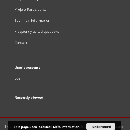
Project Participants
Technical information
Frequently asked questions
Contact
User's account
Log in
Recently viewed
This service runs on
DInGO dLibra 6.3.21
software created by
I understand
Poznan
This page uses 'cookies'.
More information