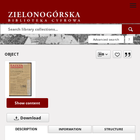
Advanced search
?
OBJECT
Show content
Download
DESCRIPTION
INFORMATION
STRUCTURE