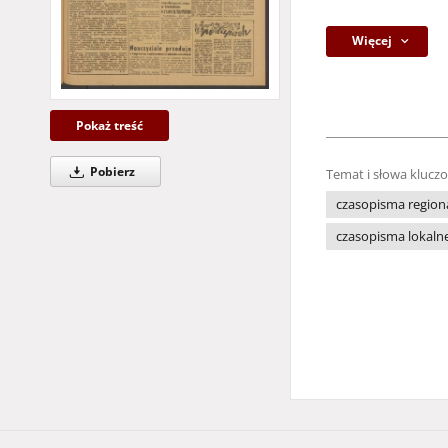
Więcej
Pokaż treść
Pobierz
Temat i słowa klucz
czasopisma region
czasopisma lokaln