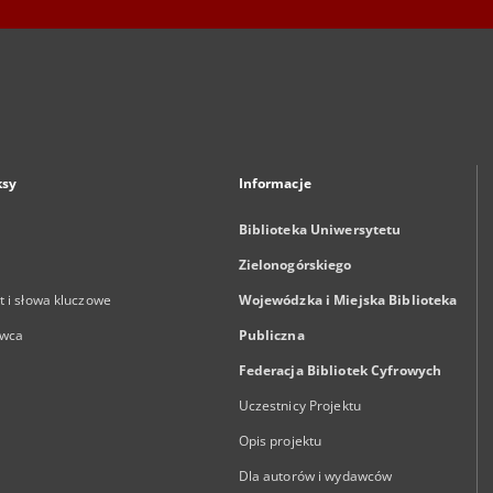
ksy
Informacje
Biblioteka Uniwersytetu
Zielonogórskiego
 i słowa kluczowe
Wojewódzka i Miejska Biblioteka
wca
Publiczna
Federacja Bibliotek Cyfrowych
Uczestnicy Projektu
Opis projektu
Dla autorów i wydawców