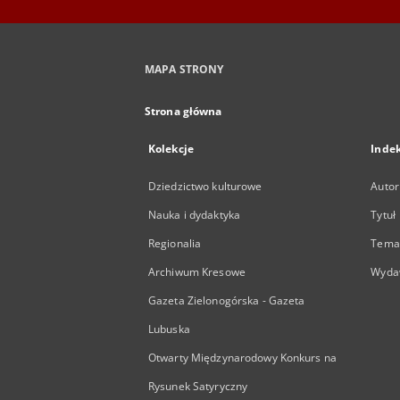
MAPA STRONY
Strona główna
Kolekcje
Inde
Dziedzictwo kulturowe
Autor
Nauka i dydaktyka
Tytuł
Regionalia
Temat
Archiwum Kresowe
Wyda
Gazeta Zielonogórska - Gazeta
Lubuska
Otwarty Międzynarodowy Konkurs na
Rysunek Satyryczny