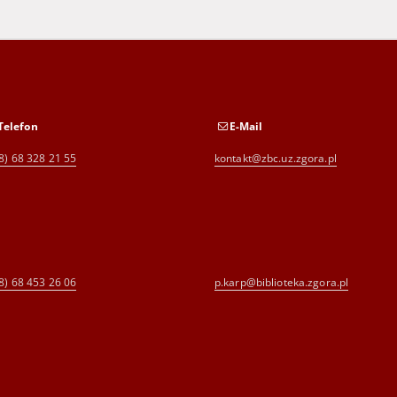
Telefon
E-Mail
8) 68 328 21 55
kontakt@zbc.uz.zgora.pl
8) 68 453 26 06
p.karp@biblioteka.zgora.pl