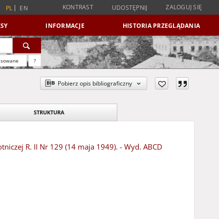
KONTRAST
ZALOGUJ SIĘ
UDOSTĘPNIJ
PL
EN
SY
INFORMACJE
HISTORIA PRZEGLĄDANIA
nsowane
?
Pobierz opis bibliograficzny
STRUKTURA
niczej R. II Nr 129 (14 maja 1949). - Wyd. ABCD