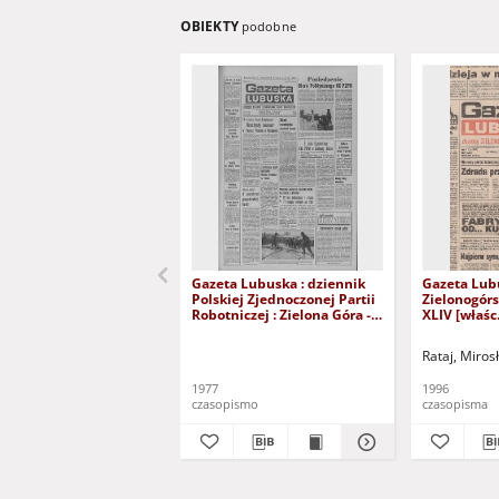
OBIEKTY
podobne
Gazeta Lubuska : dziennik
Gazeta Lub
Polskiej Zjednoczonej Partii
Zielonogór
Robotniczej : Zielona Góra -
XLIV [właśc.
Gorzów R. XXVI Nr 43 (23
marca 1996)
lutego 1977). - Wyd. A
Rataj, Miros
1977
1996
czasopismo
czasopisma