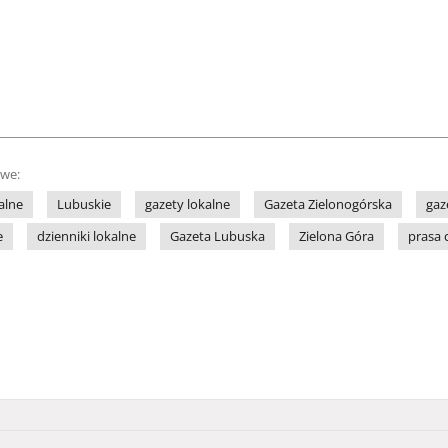
owe:
alne
Lubuskie
gazety lokalne
Gazeta Zielonogórska
gaz
e
dzienniki lokalne
Gazeta Lubuska
Zielona Góra
prasa 