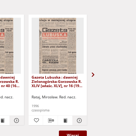
 dawniej
Gazeta Lubuska : dawniej
Gazeta Lubuska : dawn
rzowska R.
Zielonogórska-Gorzowska R.
Zielonogórska-Gorzows
 nr 40 (16
XLIV [właśc. XLV], nr 16 (19
XLI [właśc. XLII], nr 281
yd. 1
stycznia 1996). - Wyd. 1
grudnia 1993). - Wyd 1
ed. nacz.
Rataj, Mirosław. Red. nacz.
Rataj, Mirosław. Red. nac
1996
1993
czasopisma
czasopisma
Więcej