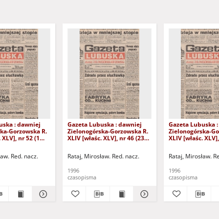
uska : dawniej
Gazeta Lubuska : dawniej
Gazeta Lubuska :
ska-Gorzowska R.
Zielonogórska-Gorzowska R.
Zielonogórska-Go
 XLV], nr 52 (1
XLIV [właśc. XLV], nr 46 (23
XLIV [właśc. XLV],
. - Wyd. 1
lutego 1996). - Wyd. 1
lutego 1996). - W
ław. Red. nacz.
Rataj, Mirosław. Red. nacz.
Rataj, Mirosław. R
1996
1996
czasopisma
czasopisma