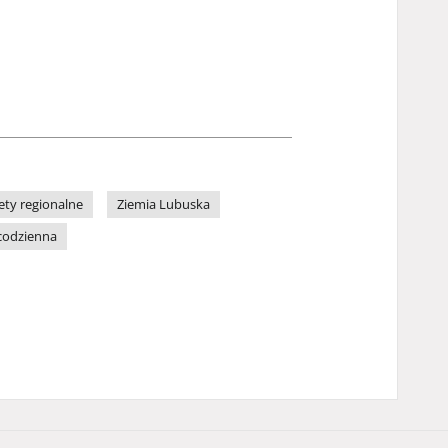
ety regionalne
Ziemia Lubuska
codzienna