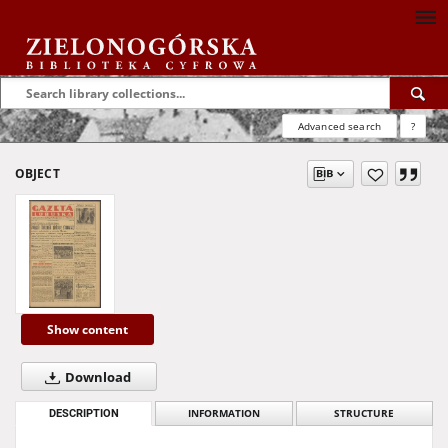
Advanced search
?
OBJECT
Show content
Download
DESCRIPTION
INFORMATION
STRUCTURE