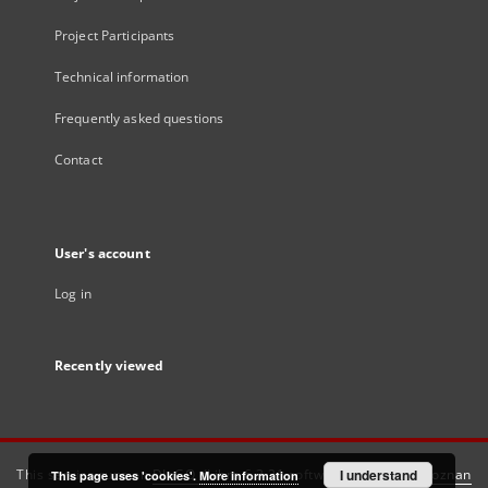
Project Participants
Technical information
Frequently asked questions
Contact
User's account
Log in
Recently viewed
This service runs on
DInGO dLibra 6.3.21
software created by
I understand
Poznan
This page uses 'cookies'.
More information