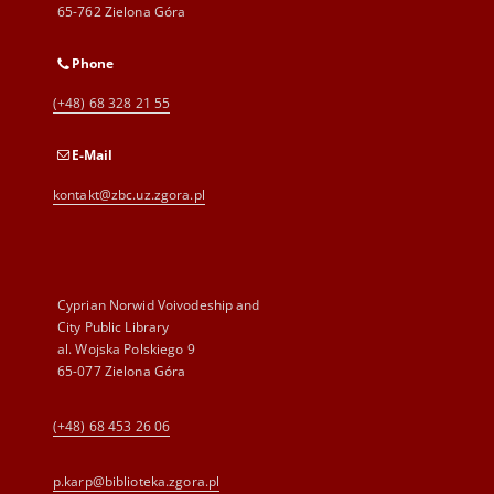
65-762 Zielona Góra
Phone
(+48) 68 328 21 55
E-Mail
kontakt@zbc.uz.zgora.pl
Cyprian Norwid Voivodeship and
City Public Library
al. Wojska Polskiego 9
65-077 Zielona Góra
(+48) 68 453 26 06
p.karp@biblioteka.zgora.pl