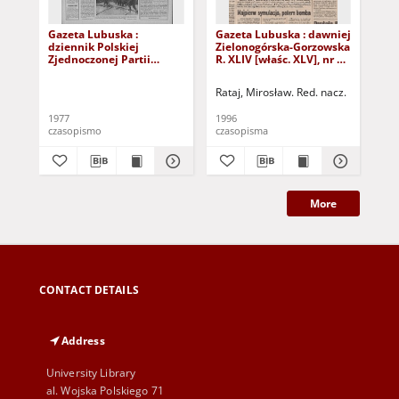
Gazeta Lubuska :
Gazeta Lubuska : dawniej
Gaz
dziennik Polskiej
Zielonogórska-Gorzowska
Zi
Zjednoczonej Partii
R. XLIV [właśc. XLV], nr 52
R. 
Robotniczej : Zielona
(1 marca 1996). - Wyd. 1
(23
Góra - Gorzów R. XXVI Nr
Rataj, Mirosław. Red. nacz.
Rat
43 (23 lutego 1977). -
Wyd. A
1977
1996
199
czasopismo
czasopisma
cza
More
CONTACT DETAILS
Address
University Library
al. Wojska Polskiego 71