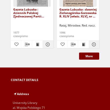
Gazeta Lubuska :
Gazeta Lubuska : dawniej
Gaz
dziennik Polskiej
Zielonogórska-Gorzowska
Zi
Zjednoczonej Partii
R. XLIV [właśc. XLV], nr 52
R. 
Robotniczej : Zielona
(1 marca 1996). - Wyd. 1
(23
Góra - Gorzów R. XXVI Nr
Rataj, Mirosław. Red. nacz.
Rat
43 (23 lutego 1977). -
Wyd. A
1977
1996
199
czasopismo
czasopisma
cza
More
CONTACT DETAILS
Address
University Library
al. Wojska Polskiego 71