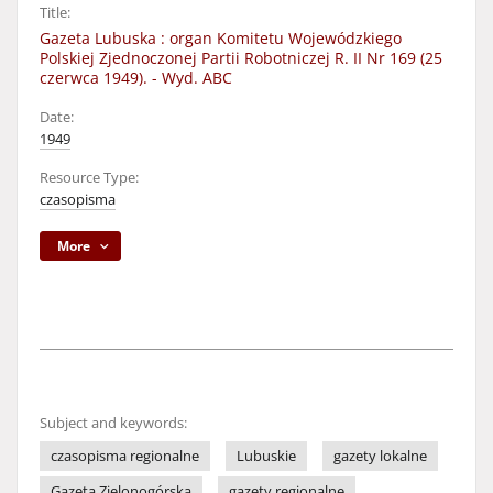
Title:
Gazeta Lubuska : organ Komitetu Wojewódzkiego
Polskiej Zjednoczonej Partii Robotniczej R. II Nr 169 (25
czerwca 1949). - Wyd. ABC
Date:
1949
Resource Type:
czasopisma
More
Subject and keywords:
czasopisma regionalne
Lubuskie
gazety lokalne
Gazeta Zielonogórska
gazety regionalne