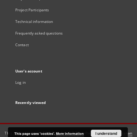
Project Participants
Technical information
Frequently asked questions
Contact
User's account
Log in
Recently viewed
This service runs on
DInGO dLibra 6.3.21
software created by
I understand
Poznan
This page uses 'cookies'.
More information