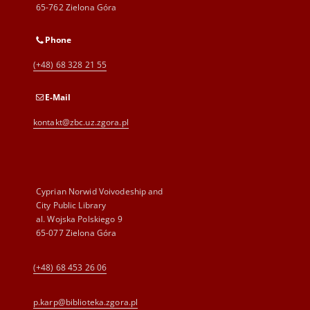
65-762 Zielona Góra
Phone
(+48) 68 328 21 55
E-Mail
kontakt@zbc.uz.zgora.pl
Cyprian Norwid Voivodeship and
City Public Library
al. Wojska Polskiego 9
65-077 Zielona Góra
(+48) 68 453 26 06
p.karp@biblioteka.zgora.pl