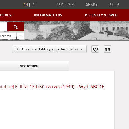
CONTRAST
LOGIN
SHARE
EN
PL
NDEXES
INFORMATIONS
RECENTLY VIEWED
 search
?
Download bibliography description
STRUCTURE
niczej R. II Nr 174 (30 czerwca 1949). - Wyd. ABCDE