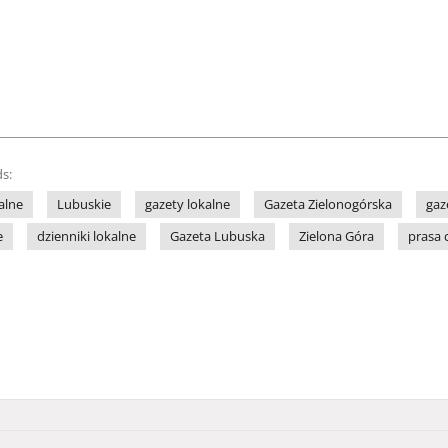
s:
alne
Lubuskie
gazety lokalne
Gazeta Zielonogórska
gaz
e
dzienniki lokalne
Gazeta Lubuska
Zielona Góra
prasa 