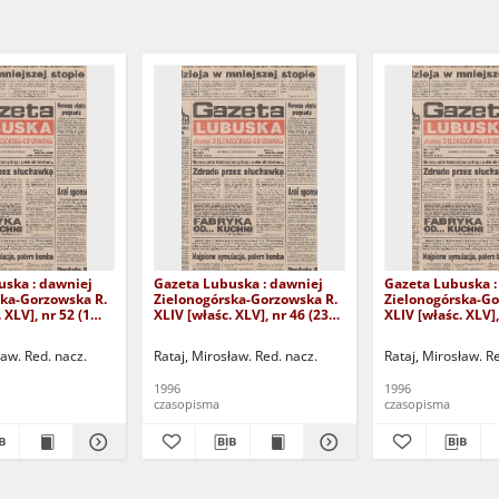
uska : dawniej
Gazeta Lubuska : dawniej
Gazeta Lubuska :
ska-Gorzowska R.
Zielonogórska-Gorzowska R.
Zielonogórska-Go
 XLV], nr 52 (1
XLIV [właśc. XLV], nr 46 (23
XLIV [właśc. XLV],
. - Wyd. 1
lutego 1996). - Wyd. 1
lutego 1996). - W
ław. Red. nacz.
Rataj, Mirosław. Red. nacz.
Rataj, Mirosław. R
1996
1996
czasopisma
czasopisma