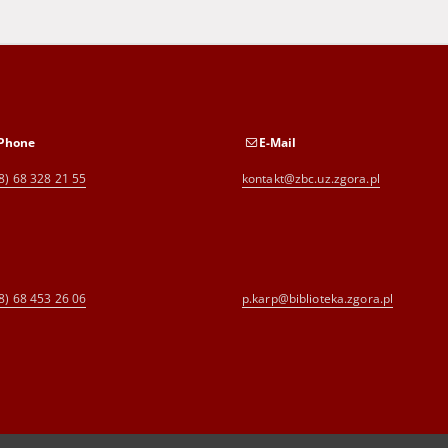
Phone
E-Mail
8) 68 328 21 55
kontakt@zbc.uz.zgora.pl
8) 68 453 26 06
p.karp@biblioteka.zgora.pl