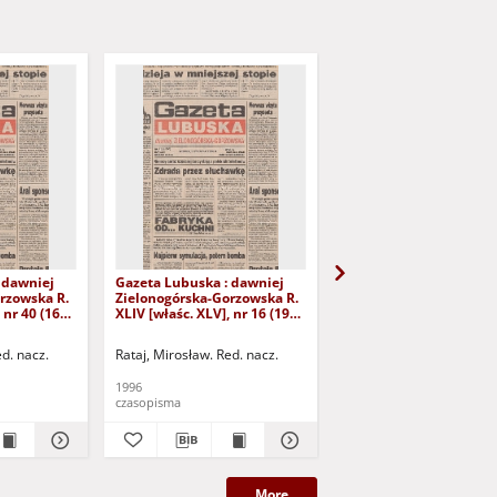
 dawniej
Gazeta Lubuska : dawniej
Gazeta Lubuska : dawn
rzowska R.
Zielonogórska-Gorzowska R.
Zielonogórska-Gorzows
 nr 40 (16
XLIV [właśc. XLV], nr 16 (19
XLI [właśc. XLII], nr 281
yd. 1
stycznia 1996). - Wyd. 1
grudnia 1993). - Wyd 1
ed. nacz.
Rataj, Mirosław. Red. nacz.
Rataj, Mirosław. Red. nac
1996
1993
czasopisma
czasopisma
More