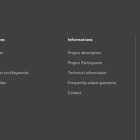
xes
Informations
or
Project description
Project Participants
ct and Keywords
Technical information
sher
Frequently asked questions
Contact