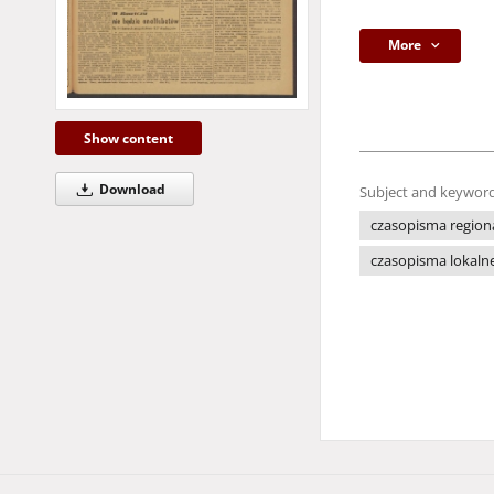
More
Show content
Download
Subject and keyword
czasopisma region
czasopisma lokaln