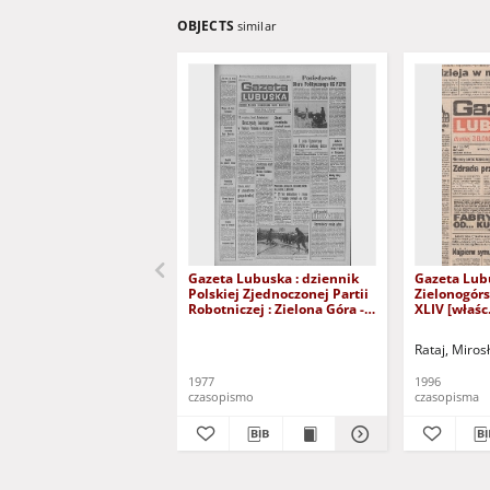
OBJECTS
similar
Gazeta Lubuska : dziennik
Gazeta Lub
Polskiej Zjednoczonej Partii
Zielonogór
Robotniczej : Zielona Góra -
XLIV [właśc.
Gorzów R. XXVI Nr 43 (23
marca 1996)
lutego 1977). - Wyd. A
Rataj, Miros
1977
1996
czasopismo
czasopisma