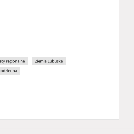
ety regionalne
Ziemia Lubuska
codzienna