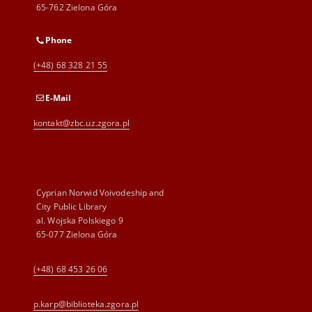
65-762 Zielona Góra
Phone
(+48) 68 328 21 55
E-Mail
kontakt@zbc.uz.zgora.pl
Cyprian Norwid Voivodeship and
City Public Library
al. Wojska Polskiego 9
65-077 Zielona Góra
(+48) 68 453 26 06
p.karp@biblioteka.zgora.pl