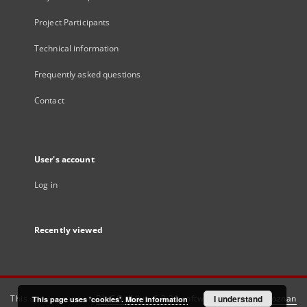
Project Participants
Technical information
Frequently asked questions
Contact
User's account
Log in
Recently viewed
This service runs on
DInGO dLibra 6.3.21
software created by
I understand
Poznan
This page uses 'cookies'.
More information