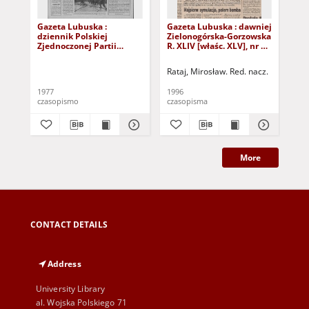
Gazeta Lubuska :
Gazeta Lubuska : dawniej
Gaz
dziennik Polskiej
Zielonogórska-Gorzowska
Zi
Zjednoczonej Partii
R. XLIV [właśc. XLV], nr 52
R. 
Robotniczej : Zielona
(1 marca 1996). - Wyd. 1
(23
Góra - Gorzów R. XXVI Nr
Rataj, Mirosław. Red. nacz.
Rat
43 (23 lutego 1977). -
Wyd. A
1977
1996
199
czasopismo
czasopisma
cza
More
CONTACT DETAILS
Address
University Library
al. Wojska Polskiego 71