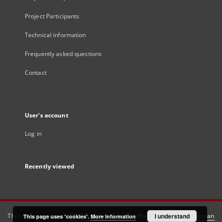
Project Participants
Technical information
Frequently asked questions
Contact
User's account
Log in
Recently viewed
This service runs on
DInGO dLibra 6.3.21
software created by
I understand
Poznan
This page uses 'cookies'.
More information