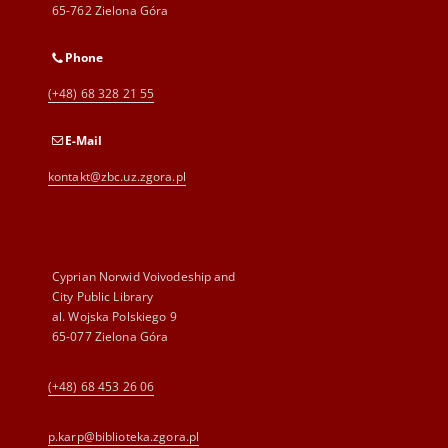
65-762 Zielona Góra
Phone
(+48) 68 328 21 55
E-Mail
kontakt@zbc.uz.zgora.pl
Cyprian Norwid Voivodeship and
City Public Library
al. Wojska Polskiego 9
65-077 Zielona Góra
(+48) 68 453 26 06
p.karp@biblioteka.zgora.pl