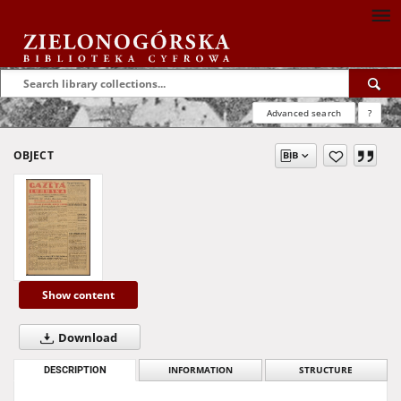
Advanced search
?
OBJECT
Show content
Download
DESCRIPTION
INFORMATION
STRUCTURE