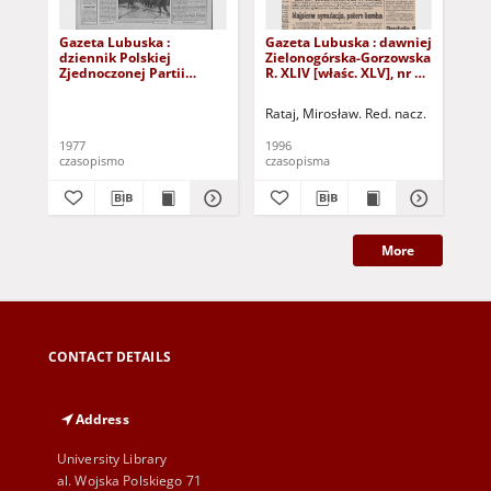
Gazeta Lubuska :
Gazeta Lubuska : dawniej
Gaz
dziennik Polskiej
Zielonogórska-Gorzowska
Zi
Zjednoczonej Partii
R. XLIV [właśc. XLV], nr 52
R. 
Robotniczej : Zielona
(1 marca 1996). - Wyd. 1
(23
Góra - Gorzów R. XXVI Nr
Rataj, Mirosław. Red. nacz.
Rat
43 (23 lutego 1977). -
Wyd. A
1977
1996
199
czasopismo
czasopisma
cza
More
CONTACT DETAILS
Address
University Library
al. Wojska Polskiego 71