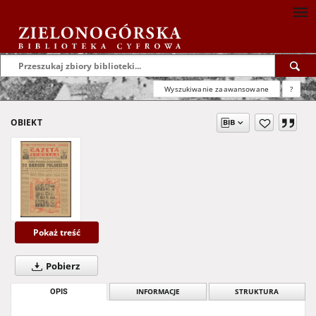
Wyszukiwanie zaawansowane
?
OBIEKT
Pokaż treść
Pobierz
OPIS
INFORMACJE
STRUKTURA