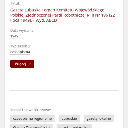
Tytuł:
Gazeta Lubuska : organ Komitetu Wojewódzkiego
Polskiej Zjednoczonej Partii Robotniczej R. II Nr 196 (22
lipca 1949). - Wyd. ABCD
Data wydania:
1949
Typ zasobu:
czasopisma
Więcej
Temat i słowa kluczowe:
czasopisma regionalne
Lubuskie
gazety lokalne
Gazeta Zielonogórska
gazety regionalne