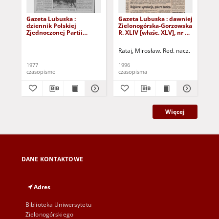
Gazeta Lubuska :
Gazeta Lubuska : dawniej
Gaz
dziennik Polskiej
Zielonogórska-Gorzowska
Zi
Zjednoczonej Partii
R. XLIV [właśc. XLV], nr 52
R. 
Robotniczej : Zielona
(1 marca 1996). - Wyd. 1
(23
Góra - Gorzów R. XXVI Nr
Rataj, Mirosław. Red. nacz.
Rat
43 (23 lutego 1977). -
Wyd. A
1977
1996
199
czasopismo
czasopisma
cza
Więcej
DANE KONTAKTOWE
Adres
Biblioteka Uniwersytetu
Zielonogórskiego