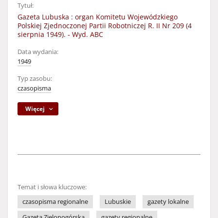
Tytuł:
Gazeta Lubuska : organ Komitetu Wojewódzkiego
Polskiej Zjednoczonej Partii Robotniczej R. II Nr 209 (4
sierpnia 1949). - Wyd. ABC
Data wydania:
1949
Typ zasobu:
czasopisma
Więcej
Temat i słowa kluczowe:
czasopisma regionalne
Lubuskie
gazety lokalne
Gazeta Zielonogórska
gazety regionalne