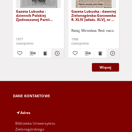
Gazeta Lubuska :
Gazeta Lubuska : dawniej
Gaz
dziennik Polskiej
Zielonogórska-Gorzowska
Zi
Zjednoczonej Partii
R. XLIV [właśc. XLV], nr 52
R. 
Robotniczej : Zielona
(1 marca 1996). - Wyd. 1
(23
Góra - Gorzów R. XXVI Nr
Rataj, Mirosław. Red. nacz.
Rat
43 (23 lutego 1977). -
Wyd. A
1977
1996
199
czasopismo
czasopisma
cza
Więcej
DANE KONTAKTOWE
Adres
Biblioteka Uniwersytetu
Zielonogórskiego