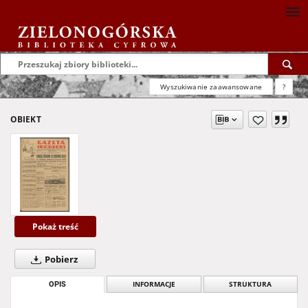
Wyszukiwanie zaawansowane
?
OBIEKT
Pokaż treść
Pobierz
OPIS
INFORMACJE
STRUKTURA