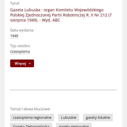
Tytuł:
Gazeta Lubuska : organ Komitetu Wojewódzkiego
Polskiej Zjednoczonej Partii Robotniczej R. II Nr 212 (7
sierpnia 1949). - Wyd. ABC
Data wydania:
1949
Typ zasobu:
czasopisma
Więcej
Temat i słowa kluczowe:
czasopisma regionalne
Lubuskie
gazety lokalne
Gazeta Zielonogórska
gazety regionalne