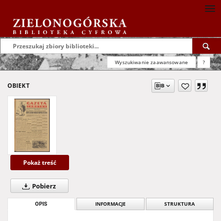
Wyszukiwanie zaawansowane
?
OBIEKT
Pokaż treść
Pobierz
OPIS
INFORMACJE
STRUKTURA