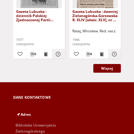
Gazeta Lubuska :
Gazeta Lubuska : dawniej
Gaz
dziennik Polskiej
Zielonogórska-Gorzowska
Zi
Zjednoczonej Partii
R. XLIV [właśc. XLV], nr 52
R. 
Robotniczej : Zielona
(1 marca 1996). - Wyd. 1
(23
Góra - Gorzów R. XXVI Nr
Rataj, Mirosław. Red. nacz.
Rat
43 (23 lutego 1977). -
Wyd. A
1977
1996
199
czasopismo
czasopisma
cza
Więcej
DANE KONTAKTOWE
Adres
Biblioteka Uniwersytetu
Zielonogórskiego