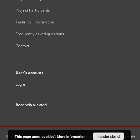
Project Participants
Technical information
Frequently asked questions
Contact
User's account
Log in
Recently viewed
This service runs on
DInGO dLibra 6.3.21
software created by
I understand
Poznan
This page uses 'cookies'.
More information