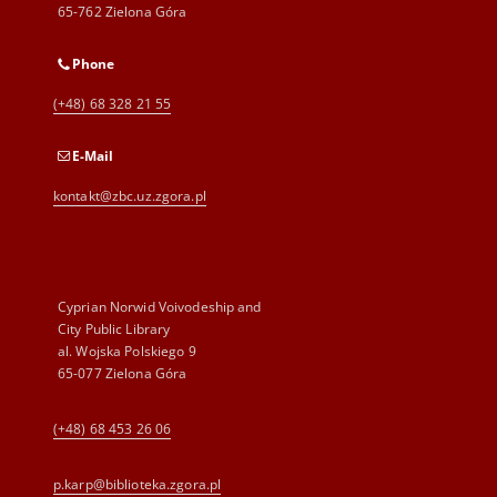
65-762 Zielona Góra
Phone
(+48) 68 328 21 55
E-Mail
kontakt@zbc.uz.zgora.pl
Cyprian Norwid Voivodeship and
City Public Library
al. Wojska Polskiego 9
65-077 Zielona Góra
(+48) 68 453 26 06
p.karp@biblioteka.zgora.pl