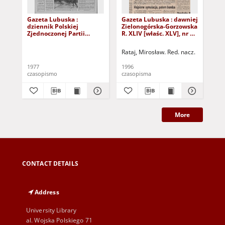
Gazeta Lubuska :
Gazeta Lubuska : dawniej
Gaz
dziennik Polskiej
Zielonogórska-Gorzowska
Zi
Zjednoczonej Partii
R. XLIV [właśc. XLV], nr 52
R. 
Robotniczej : Zielona
(1 marca 1996). - Wyd. 1
(23
Góra - Gorzów R. XXVI Nr
Rataj, Mirosław. Red. nacz.
Rat
43 (23 lutego 1977). -
Wyd. A
1977
1996
199
czasopismo
czasopisma
cza
More
CONTACT DETAILS
Address
University Library
al. Wojska Polskiego 71