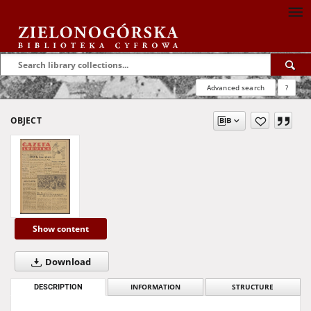
Advanced search
?
OBJECT
Show content
Download
DESCRIPTION
INFORMATION
STRUCTURE