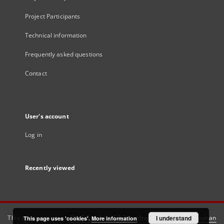
Project Participants
Technical information
Frequently asked questions
Contact
User's account
Log in
Recently viewed
This service runs on
DInGO dLibra 6.3.21
software created by
I understand
Poznan
This page uses 'cookies'.
More information