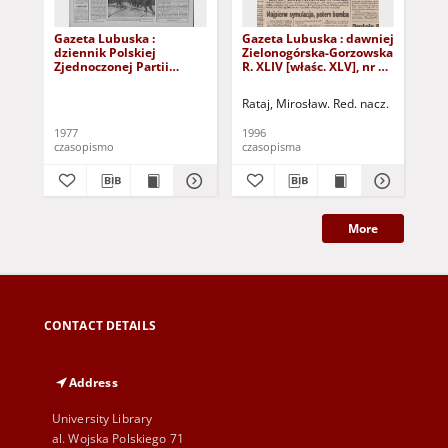
Gazeta Lubuska :
Gazeta Lubuska : dawniej
Gaz
dziennik Polskiej
Zielonogórska-Gorzowska
Zi
Zjednoczonej Partii
R. XLIV [właśc. XLV], nr 52
R. 
Robotniczej : Zielona
(1 marca 1996). - Wyd. 1
(23
Góra - Gorzów R. XXVI Nr
Rataj, Mirosław. Red. nacz.
Rat
43 (23 lutego 1977). -
Wyd. A
1977
1996
199
czasopismo
czasopisma
cza
More
CONTACT DETAILS
Address
University Library
al. Wojska Polskiego 71