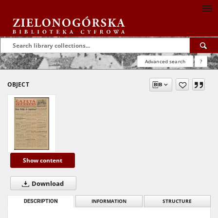
Advanced search
?
OBJECT
Show content
Download
DESCRIPTION
INFORMATION
STRUCTURE