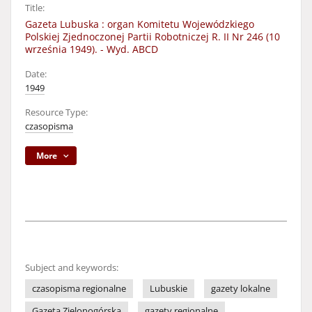
Title:
Gazeta Lubuska : organ Komitetu Wojewódzkiego
Polskiej Zjednoczonej Partii Robotniczej R. II Nr 246 (10
września 1949). - Wyd. ABCD
Date:
1949
Resource Type:
czasopisma
More
Subject and keywords:
czasopisma regionalne
Lubuskie
gazety lokalne
Gazeta Zielonogórska
gazety regionalne