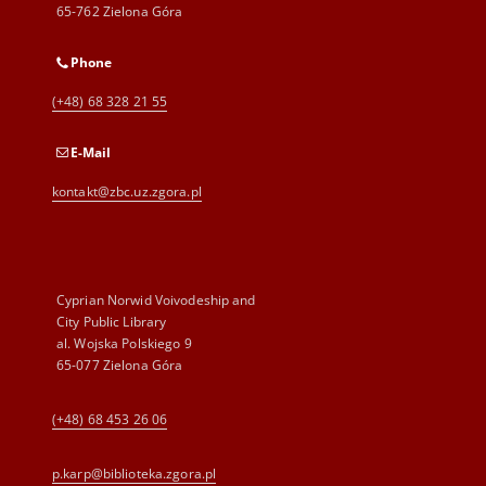
65-762 Zielona Góra
Phone
(+48) 68 328 21 55
E-Mail
kontakt@zbc.uz.zgora.pl
Cyprian Norwid Voivodeship and
City Public Library
al. Wojska Polskiego 9
65-077 Zielona Góra
(+48) 68 453 26 06
p.karp@biblioteka.zgora.pl