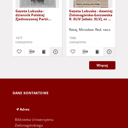
Gazeta Lubuska :
Gazeta Lubuska : dawniej
Gaz
dziennik Polskiej
Zielonogórska-Gorzowska
Zi
Zjednoczonej Partii
R. XLIV [właśc. XLV], nr 52
R. 
Robotniczej : Zielona
(1 marca 1996). - Wyd. 1
(23
Góra - Gorzów R. XXVI Nr
Rataj, Mirosław. Red. nacz.
Rat
43 (23 lutego 1977). -
Wyd. A
1977
1996
199
czasopismo
czasopisma
cza
Więcej
DANE KONTAKTOWE
Adres
Biblioteka Uniwersytetu
Zielonogórskiego