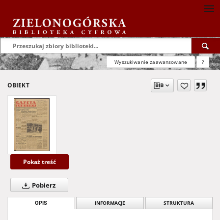
Wyszukiwanie zaawansowane
?
OBIEKT
Pokaż treść
Pobierz
OPIS
INFORMACJE
STRUKTURA