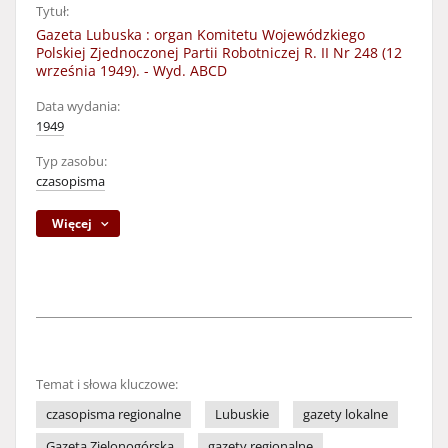
Tytuł:
Gazeta Lubuska : organ Komitetu Wojewódzkiego
Polskiej Zjednoczonej Partii Robotniczej R. II Nr 248 (12
września 1949). - Wyd. ABCD
Data wydania:
1949
Typ zasobu:
czasopisma
Więcej
Temat i słowa kluczowe:
czasopisma regionalne
Lubuskie
gazety lokalne
Gazeta Zielonogórska
gazety regionalne