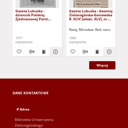
Gazeta Lubuska :
Gazeta Lubuska : dawniej
Gaz
dziennik Polskiej
Zielonogórska-Gorzowska
Zi
Zjednoczonej Partii
R. XLIV [właśc. XLV], nr 52
R. 
Robotniczej : Zielona
(1 marca 1996). - Wyd. 1
(23
Góra - Gorzów R. XXVI Nr
Rataj, Mirosław. Red. nacz.
Rat
43 (23 lutego 1977). -
Wyd. A
1977
1996
199
czasopismo
czasopisma
cza
Więcej
DANE KONTAKTOWE
Adres
Biblioteka Uniwersytetu
Zielonogórskiego