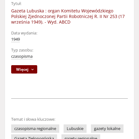
Tytuł:
Gazeta Lubuska : organ Komitetu Wojewódzkiego
Polskiej Zjednoczonej Partii Robotniczej R. II Nr 253 (17
września 1949). - Wyd. ABCD
Data wydania:
1949
Typ zasobu:
czasopisma
Więcej
Temat i słowa kluczowe:
czasopisma regionalne
Lubuskie
gazety lokalne
Gazeta Zielonogórska
gazety regionalne