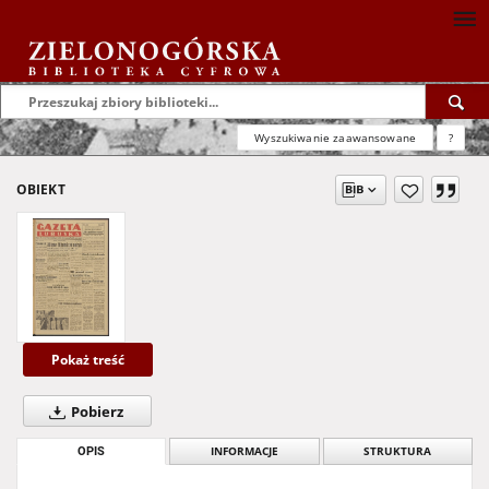
Wyszukiwanie zaawansowane
?
OBIEKT
Pokaż treść
Pobierz
OPIS
INFORMACJE
STRUKTURA