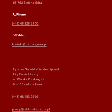
65-762 Zielona Góra
Phone
(+48) 68 328 21 55
E-Mail
kontakt@zbc.uz.zgora.pl
Cyprian Norwid Voivodeship and
City Public Library
al. Wojska Polskiego 9
65-077 Zielona Góra
(+48) 68 453 26 06
p.karp@biblioteka.zgora.pl