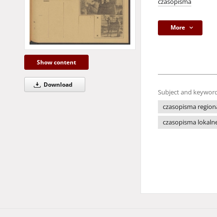
czasopisma
More
Show content
Download
Subject and keyword
czasopisma region
czasopisma lokaln