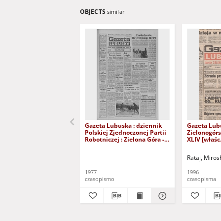
OBJECTS
similar
Gazeta Lubuska : dziennik
Gazeta Lub
Polskiej Zjednoczonej Partii
Zielonogór
Robotniczej : Zielona Góra -
XLIV [właśc.
Gorzów R. XXVI Nr 43 (23
marca 1996)
lutego 1977). - Wyd. A
Rataj, Miros
1977
1996
czasopismo
czasopisma