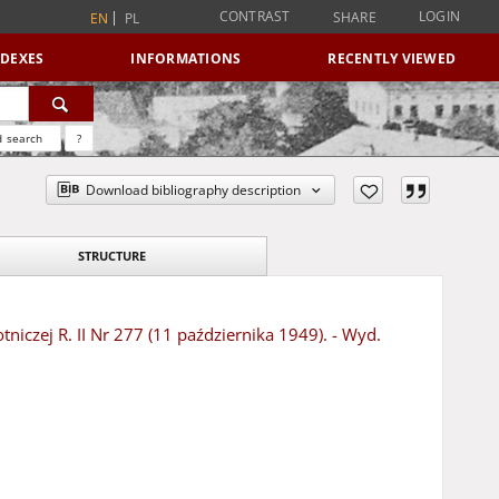
CONTRAST
LOGIN
SHARE
EN
PL
NDEXES
INFORMATIONS
RECENTLY VIEWED
 search
?
Download bibliography description
STRUCTURE
iczej R. II Nr 277 (11 października 1949). - Wyd.