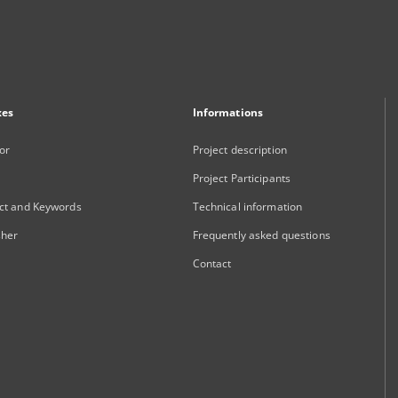
xes
Informations
or
Project description
Project Participants
ct and Keywords
Technical information
sher
Frequently asked questions
Contact