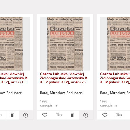
uska : dawniej
Gazeta Lubuska : dawniej
Gazeta Lubuska :
ska-Gorzowska R.
Zielonogórska-Gorzowska R.
Zielonogórska-Go
 XLV], nr 52 (1
XLIV [właśc. XLV], nr 46 (23
XLIV [właśc. XLV],
. - Wyd. 1
lutego 1996). - Wyd. 1
lutego 1996). - W
ław. Red. nacz.
Rataj, Mirosław. Red. nacz.
Rataj, Mirosław. R
1996
1996
czasopisma
czasopisma