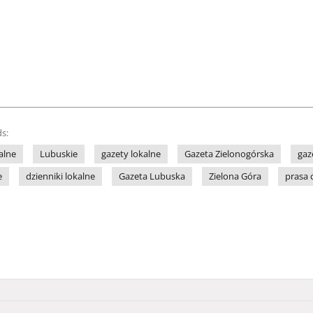
s:
alne
Lubuskie
gazety lokalne
Gazeta Zielonogórska
gaz
e
dzienniki lokalne
Gazeta Lubuska
Zielona Góra
prasa 