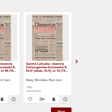
 dawniej
Gazeta Lubuska : dawniej
Gazeta Lubuska : dawn
rzowska R.
Zielonogórska-Gorzowska R.
Zielonogórska-Gorzows
 nr 40 (16
XLIV [właśc. XLV], nr 16 (19
XLI [właśc. XLII], nr 281
yd. 1
stycznia 1996). - Wyd. 1
grudnia 1993). - Wyd 1
ed. nacz.
Rataj, Mirosław. Red. nacz.
Rataj, Mirosław. Red. nac
1996
1993
czasopisma
czasopisma
More