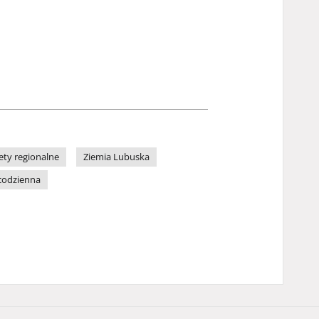
ety regionalne
Ziemia Lubuska
codzienna