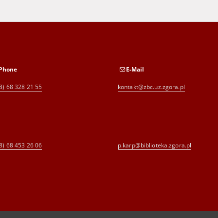
Phone
E-Mail
8) 68 328 21 55
kontakt@zbc.uz.zgora.pl
8) 68 453 26 06
p.karp@biblioteka.zgora.pl