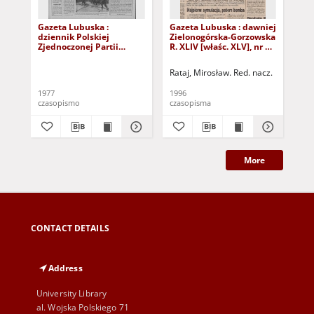
Gazeta Lubuska :
Gazeta Lubuska : dawniej
Gaz
dziennik Polskiej
Zielonogórska-Gorzowska
Zi
Zjednoczonej Partii
R. XLIV [właśc. XLV], nr 52
R. 
Robotniczej : Zielona
(1 marca 1996). - Wyd. 1
(23
Góra - Gorzów R. XXVI Nr
Rataj, Mirosław. Red. nacz.
Rat
43 (23 lutego 1977). -
Wyd. A
1977
1996
199
czasopismo
czasopisma
cza
More
CONTACT DETAILS
Address
University Library
al. Wojska Polskiego 71