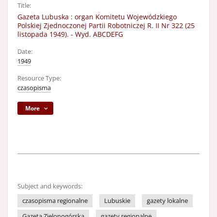
Title:
Gazeta Lubuska : organ Komitetu Wojewódzkiego
Polskiej Zjednoczonej Partii Robotniczej R. II Nr 322 (25
listopada 1949). - Wyd. ABCDEFG
Date:
1949
Resource Type:
czasopisma
More
Subject and keywords:
czasopisma regionalne
Lubuskie
gazety lokalne
Gazeta Zielonogórska
gazety regionalne