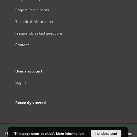
Project Participants
Technical information
Frequently asked questions
Contact
User's account
Log in
Recently viewed
This service runs on
DInGO dLibra 6.3.21
software created by
I understand
Poznan
This page uses 'cookies'.
More information