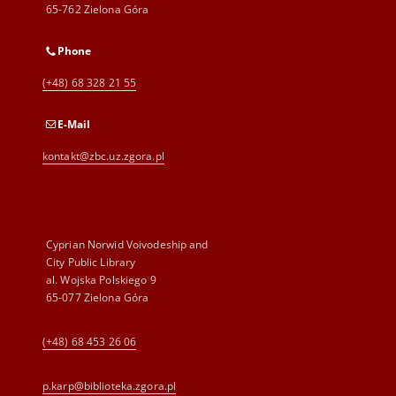
65-762 Zielona Góra
Phone
(+48) 68 328 21 55
E-Mail
kontakt@zbc.uz.zgora.pl
Cyprian Norwid Voivodeship and
City Public Library
al. Wojska Polskiego 9
65-077 Zielona Góra
(+48) 68 453 26 06
p.karp@biblioteka.zgora.pl